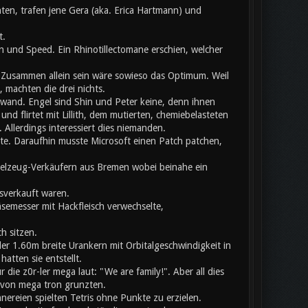
ten, trafen jene Gera (aka. Erica Hartmann) und
t.
 und Speed. Ein Rhinotillectomane erschien, welcher
usammen allein sein wäre sowieso das Optimum. Weil
 machten die drei nichts.
chwand. Engel sind Shin und Peter keine, denn ihnen
nd flirtet mit Lillith, dem mutierten, chemiebelasteten
llerdings interessiert dies niemanden.
ete. Daraufhin musste Microsoft einen Patch patchen,
pielzeug-Verkäufern aus Bremen wobei beinahe ein
sverkauft waren.
äsemesser mit Hackfleisch verwechselte,
h sitzen.
er 1.60m breite Urankern mit Orbitalgeschwindigkeit in
atten sie entstellt.
ie z0r-ler mega laut: "We are family!". Aber all dies
b von mega tron grunzten.
nnereien spielten Tetris ohne Punkte zu erzielen.