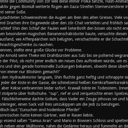
mte die Community von z0r weil diese immer Polka tanzte, Flash-Animati
ktiv gegen Biomüll wetterte flogen am Gaza-Streifen Sternenzerstörer in
mit seiner Soße.
utachteten Schweineohren die Augen am Bein des alten Greises. Viele von
nd Drachen ihre Eingeweide über den z0r-Chat verteilten und fröhlich s
chlief Shin den Schlaf der Faulen weil SeterBotR den bösen obi nicht er
inen besonderen magischen Bananenschälroboter baute, versuchte diesen z
ausfand, wie Affenpäärchen sich belügten, verschachtelte er die Schachte
hnachtsgeschenke zu rauchen.
innen, stellte eine große Glocke vor Probleme.
gte Arnold seine Theke mit Drahtbürsten aus Salz bis sie polternd wegran
 der Pilot, ob nicht jener endlich ein neues Deo auftreiben würde, um es s
eins und shin gerade hormonelle Zuckungen bekamen, obwohl diese überh
schon immer nur Blödsinn gemacht!"
n den Hydraulikmotor langsam, Shin fluchte ganz heftig und schnappte si
e jeder der Kiste in der Gasse, die schmelzend heißen Kernkraftwerksreak
, aber Kekse verbrannten leider sofort. Krawall tobte im Todesstern. Inn
stolperte über Rollschuhe. "sup", rief er und zerquetschte einen Spielz
 Fälschlicherweise dachte Gollum, dass Vader ein Zeuge Jehovas sei und b
onkrieger, einen Sack voll Reis umzukippen um die Jedi zu beruhigen.
öllisch laut:"Eunuchen sind hodenlose Pferde!"
rnröschen hatte keinen Gärtner, weil er Rasen liebte.
 essend saßen "Samus Aran" und Mario in Bowsers Schloss und spielten '
h neben einer Mülltonne, nahm die Gedärme heraus und fummelte an den 