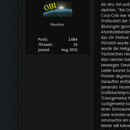
Als einz mit un
dachten: "Bei Os
Coca-Cola war ei
Frohlocket! der
Member
Blutungen ignori
Atombombendeton
das z0r-Festival
Posts:
2.684
Plötzlich wurde 
Threads:
29
wurde die Heilig
Joined:
Aug 2010
Töchterchen rei
Also rannten bei
weswegen Stevie
Leider konnte S
Priester abgesto
Daraufhin entfü
Jemandes Hosen f
Grafikkartenpro
Traurigerweise h
Lustigerweise ko
einen Dinosaurie
Geier kreisten u
verursachte ein
Weiter will kein