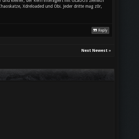
 und kleiner, der Kern interagiert mit GLaDOS ziemlich
Chaoskatze, Xdreloaded und Obi. Jeder dritte mag z0r,
Reply
Next Newest
»