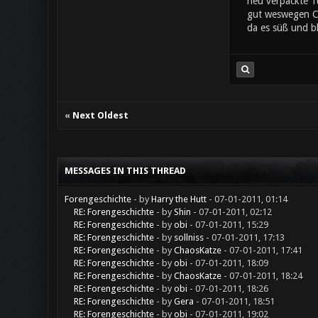
neu verpackte Tü
gut weswegen Che
da es süß und bl
«
Next Oldest
MESSAGES IN THIS THREAD
Forengeschichte
- by
Harry the Hutt
- 07-01-2011, 01:14
RE: Forengeschichte
- by
Shin
- 07-01-2011, 02:12
RE: Forengeschichte
- by
obi
- 07-01-2011, 15:29
RE: Forengeschichte
- by
sollniss
- 07-01-2011, 17:13
RE: Forengeschichte
- by
ChaosKatze
- 07-01-2011, 17:41
RE: Forengeschichte
- by
obi
- 07-01-2011, 18:09
RE: Forengeschichte
- by
ChaosKatze
- 07-01-2011, 18:24
RE: Forengeschichte
- by
obi
- 07-01-2011, 18:26
RE: Forengeschichte
- by
Gera
- 07-01-2011, 18:51
RE: Forengeschichte
- by
obi
- 07-01-2011, 19:02