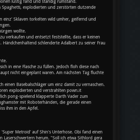
onen lustig fand und ständig rumstand.
 Spaghetti, explodierten und zerstörten dutzende
 einz' Sklaven torkelten wild umher, geifernd und
angen.
würgen wollte.
u verkaufen und entsetzt feststellte, dass er keinen
l. Händchenhaltend schlenderte Adalbert zu seiner Frau
nte.
ich in eine Flasche zu füllen. Jedoch floh diese nach
aupt nicht eingeplant waren. Am nächsten Tag fluchte
ch einen Basebalschläger um einz damit zu vernaschen.
toren explodierten und verstrahlten pown.it
erlich pong-spielend klapperte Darth Vader zum
eughamster mit Roboterhänden, die gerade einen
iss ihm in den Apfel.
Super Metroid' auf Shin's Unterhose. Obi fand einen
Laserschwertern herum. "Soll ich etwa Sithlord gera