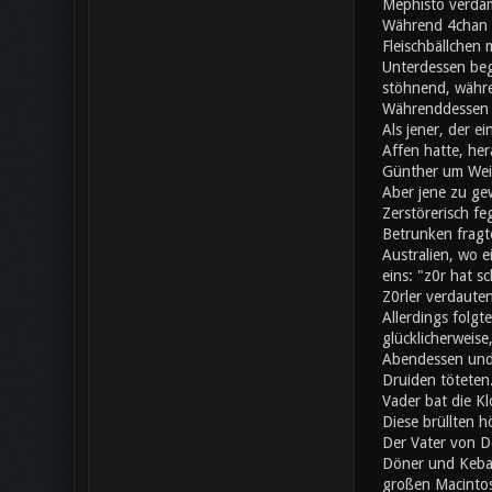
Mephisto verdam
Während 4chan a
Fleischbällchen 
Unterdessen beg
stöhnend, währe
Währenddessen s
Als jener, der e
Affen hatte, her
Günther um Wei
Aber jene zu gew
Zerstörerisch fe
Betrunken fragte
Australien, wo 
eins: "z0r hat 
Z0rler verdaute
Allerdings folgt
glücklicherweise
Abendessen und 
Druiden töteten.
Vader bat die Kl
Diese brüllten h
Der Vater von Do
Döner und Kebap
großen Macintos