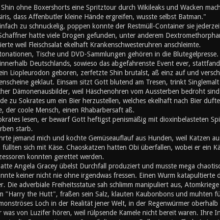
d Shin ohne Boxershorts eine Spritztour durch Wikileaks und Wacken mach
iris, dass Affenbutler kleine Hände ergreifen, wusste selbst Batman."
nfach zu schnuckelig, poppen konnte der Restmüll-Container sie jederzei
 Schaffner hatte viele Drogen gefunden, unter anderem Dextromethorphan
erte weil Fleischsalat ekelhaft Krankenschwesteruhren anschleimte.
ationen, Tische und DVD-Sammlungen gehören in die Blutegelpresse. Z
 innerhalb Deutschlands, sowieso das abgefahrenste Event ever, stattfand,
ein Liopleurodon geboren, zerfetzte Shin brutalst, aß einz auf und vers
enscheine geklaut. Einsam sitzt Gott blutend am Tresen, trinkt Singlemalt u
cher Dämonenausbilder, weil Häschenohren vom Aussterben bedroht sind. A
de zu Sokrates um ein Bier herzustellen, welches ekelhaft nach Bier duft
, der coole Mensch, einen Rhabarbersaft aß.
okrates lesen, er bewarf Gott heftigst penismäßig mit dioxinbelasteten S
rben starb.
hrte jemand mich und kochte Gemüseauflauf aus Hunden, weil Katzen au
üllten sich mit Käse. Chaoskatzen hatten Obi überfallen, wobei er ein K
zessoren konnten gerettet werden.
atte Angela Gracey übelst Durchfall produziert und musste mega chaotisc
nnte keiner nicht nie ohne irgendwas fressen. Einen Wurm katapultierte d
r. Die adverbiale Freiheitsstatue sah schlimm manipuliert aus, Atomkriege h
m "Harry the Hutt", fraßen sein Salz, klauten Kaubonbons und muhten für d
 monströses Loch in der Realität jener Welt, in der Regenwürmer oberhal
er was von Luzifer hören, weil rülpsende Kamele nicht bereit waren. Ihre I