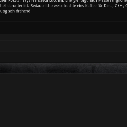
ten kotzt!", sagt Francesca Lucchini. Energie folgt nach Masse ranghöher
ll darunter litt. Bedauerlicherweise kochte eins Kaffee für Dima, C++ , 
utig sich drehend