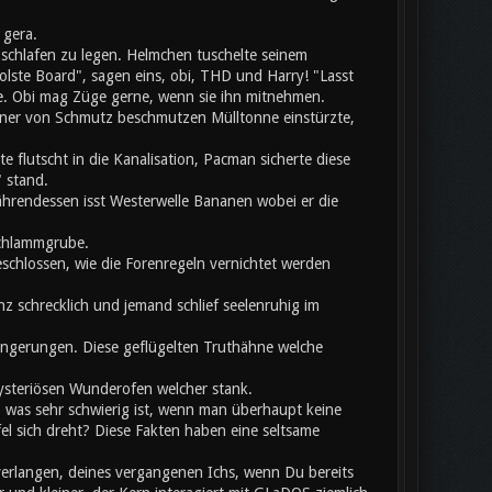
 gera.
chlafen zu legen. Helmchen tuschelte seinem
olste Board", sagen eins, obi, THD und Harry! "Lasst
te. Obi mag Züge gerne, wenn sie ihn mitnehmen.
einer von Schmutz beschmutzen Mülltonne einstürzte,
flutscht in die Kanalisation, Pacman sicherte diese
 stand.
hrendessen isst Westerwelle Bananen wobei er die
Schlammgrube.
eschlossen, wie die Forenregeln vernichtet werden
z schrecklich und jemand schlief seelenruhig im
rlängerungen. Diese geflügelten Truthähne welche
mysteriösen Wunderofen welcher stank.
, was sehr schwierig ist, wenn man überhaupt keine
 sich dreht? Diese Fakten haben eine seltsame
verlangen, deines vergangenen Ichs, wenn Du bereits