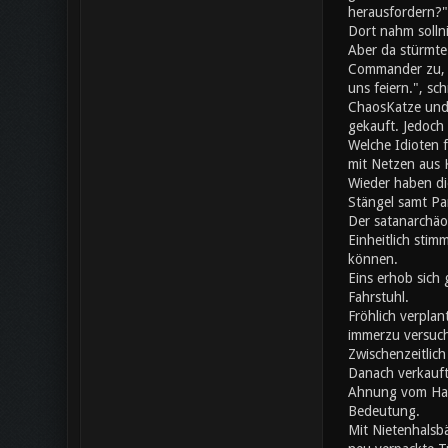
herausfordern?"
Dort nahm solln
Aber da stürmte
Commander zu, da
uns feiern.", s
ChaosKatze und 
gekauft. Jedoch 
Welche Idioten 
mit Netzen aus K
Wieder haben di
Stängel samt Pa
Der satanarchäo
Einheitlich stim
können.
Eins erhob sich 
Fahrstuhl.
Fröhlich verplan
immerzu versuch
Zwischenzeitlic
Danach verkauft
Ahnung vom Hand
Bedeutung.
Mit Nietenhalsb