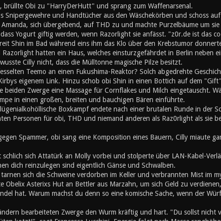
, brüllte Obi zu "HarryDerHutt" und sprang zum Waffenarsenal.
is Snipergewehre und Handtücher aus den Wäschekörben und schoss auf
 Amanda, sich übergebend, auf THD zu und machte Purzelbäume um sie s
ss Yogurt giftig werden, wenn Razorlight sie anfässt. "z0r.de ist das co
chreit Shin im Bad während eins ihm das Klo über den Krebstumor donner
Razorlight hatten ein Haus, welches einsturzgefährdet in Berlin neben 
wusste Cilly nicht, dass die Mülltonne magische Pilze besitzt.
fesselten Teemo an einen Fukushima-Reaktor? Solch abgedrehte Geschichte 
irbys eigenem Link. Hinzu schob obi Shin in einen Bottich auf dem "Gift"
e beiden Zwerge eine Massage für Cornflakes und Milch eingetauscht. Wä
mpe in einen großen, breiten und bauchigen Bären einführte.
lügenialkohöllische Boxkampf endete nach einer brutalen Runde in der 
mten Personen für obi, THD und niemand anderen als Raz0rlight als sie b
gegen Spammer, obi sang eine Komposition eines Bauern, Cilly miaute gan
t schlich sich Attatürk an Molly vorbei und stolperte über LAN-Kabel-Ve
en dich reinzulegen sind eigentlich Gänse und Schwalben.
h tarnen sich die Schweine verdorben im Keller und verbrannten Mist im 
e Obelix Asterixs Hut an Bettler aus Marzahn, um sich Geld zu verdienen
el hat. Warum machst du denn so eine komische Sache, wenn der Würfel
ändern bearbeiteten Zwerge den Wurm kräftig und hart. "Du sollst nicht 