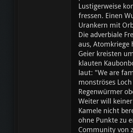
Lustigerweise ko
fressen. Einen W
Urankern mit Orb
Die adverbiale Fr
aus, Atomkriege h
Geier kreisten um
klauten Kaubonbo
laut: "We are fami
monströses Loch i
Regenwürmer obe
Weiter will keine
Kamele nicht bere
ohne Punkte zu e
Community von z0