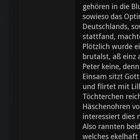
gehören in die B
sowieso das Opti
Deutschlands, so
stattfand, machte
Plötzlich wurde e
brutalst, aß einz
Peter keine, denn
Einsam sitzt Gott
und flirtet mit L
Töchterchen reic
Häschenohren vom
interessiert dies
Also rannten beid
welches ekelhaft