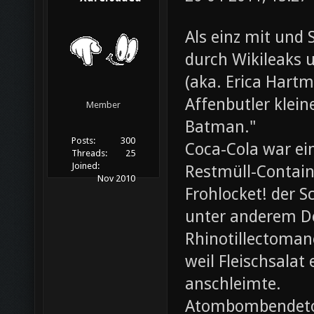
Als einz mit und 
durch Wikileaks 
(aka. Erica Hartm
Affenbutler klein
Member
Batman."
Posts:
300
Coca-Cola war ei
Threads:
25
Joined:
Restmüll-Containe
Nov 2010
Frohlocket! der S
unter anderem D
Rhinotillectoman
weil Fleischsala
anschleimte.
Atombombendeto