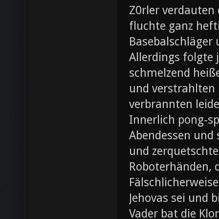
Z0rler verdauten
fluchte ganz heft
Basebalschläger 
Allerdings folgte 
schmelzend heiße
und verstrahlten 
verbrannten leide
Innerlich pong-s
Abendessen und st
und zerquetschte
Roboterhänden, d
Fälschlicherweis
Jehovas sei und b
Vader bat die Klo