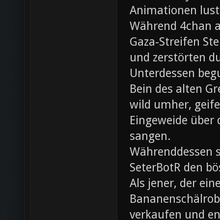
Animationen lust
Während 4chan ak
Gaza-Streifen Ste
und zerstörten du
Unterdessen beg
Bein des alten Gre
wild umher, geif
Eingeweide über d
sangen.
Währenddessen sc
SeterBotR den bö
Als jener, der e
Bananenschälrobo
verkaufen und ent