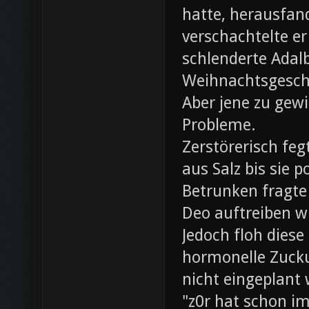
hatte, herausfan
verschachtelte e
schlenderte Adal
Weihnachtsgesch
Aber jene zu gewi
Probleme.
Zerstörerisch fe
aus Salz bis sie 
Betrunken fragte 
Deo auftreiben wü
Jedoch floh diese
hormonelle Zuck
nicht eingeplant
"z0r hat schon i