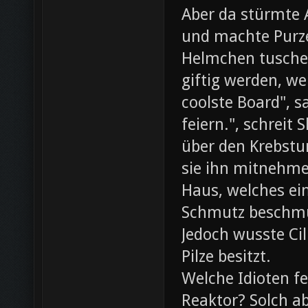
Aber da stürmte 
und machte Purze
Helmchen tusche
giftig werden, we
coolste Board", s
feiern.", schreit
über den Krebst
sie ihn mitnehme
Haus, welches ein
Schmutz beschmut
Jedoch wusste Cil
Pilze besitzt.
Welche Idioten f
Reaktor? Solch ab