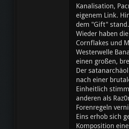
Kanalisation, Pac
eigenem Link. Hin
dem "Gift" stand
Wieder haben die
Cornflakes und M
Westerwelle Bana
einen großen, br
Der satanarchäol
nach einer bruta
Einheitlich stim
anderen als Raz0r
Forenregeln vern
Eins erhob sich 
Komposition eines