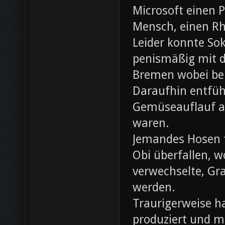
Microsoft einen 
Mensch, einen Rh
Leider konnte Sok
penismäßig mit d
Bremen wobei bei
Daraufhin entfü
Gemüseauflauf au
waren.
Jemandes Hosen f
Obi überfallen, w
verwechselte, Gr
werden.
Traurigerweise ha
produziert und m