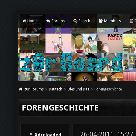
Home
Forums
Search
Members
C
z0r Forums
Deutsch
Dies und Das
Forengeschichte
FORENGESCHICHTE
26-04-2011, 15:27
Xdreloaded