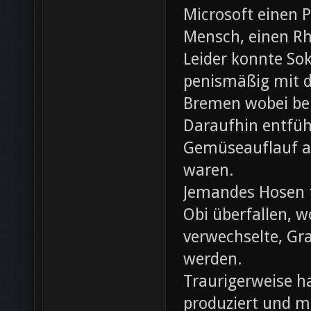
Microsoft einen 
Mensch, einen Rh
Leider konnte Sok
penismäßig mit d
Bremen wobei bei
Daraufhin entfü
Gemüseauflauf au
waren.
Jemandes Hosen f
Obi überfallen, w
verwechselte, Gr
werden.
Traurigerweise ha
produziert und m