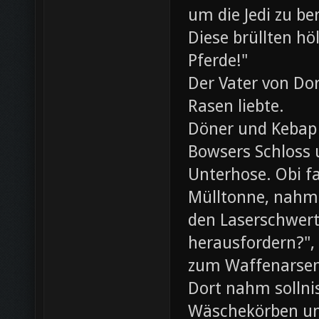
um die Jedi zu be
Diese brüllten hö
Pferde!"
Der Vater von Dor
Rasen liebte.
Döner und Kebap
Bowsers Schloss u
Unterhose. Obi f
Mülltonne, nahm
den Laserschwerte
herausfordern?",
zum Waffenarsen
Dort nahm sollni
Wäschekörben un