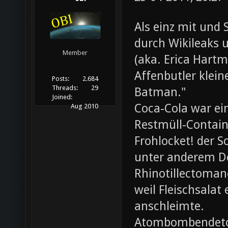
Als einz mit und 
durch Wikileaks 
Member
(aka. Erica Hartm
Affenbutler klein
Posts:
2.684
Threads:
29
Batman."
Joined:
Coca-Cola war ei
Aug 2010
Restmüll-Containe
Frohlocket! der S
unter anderem D
Rhinotillectoman
weil Fleischsala
anschleimte.
Atombombendeto