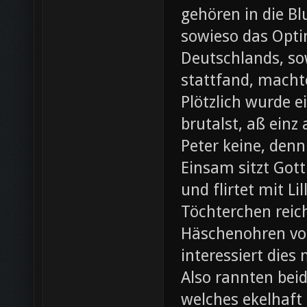
gehören in die B
sowieso das Opti
Deutschlands, so
stattfand, machte
Plötzlich wurde e
brutalst, aß einz
Peter keine, denn
Einsam sitzt Gott
und flirtet mit L
Töchterchen reic
Häschenohren vom
interessiert dies
Also rannten beid
welches ekelhaft