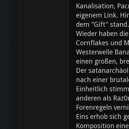
Kanalisation, Pac
eigenem Link. Hin
dem "Gift" stand
Wieder haben die
Cornflakes und M
Westerwelle Bana
einen großen, br
Der satanarchäol
nach einer bruta
Einheitlich stim
anderen als Raz0r
Forenregeln vern
Eins erhob sich 
Komposition eines