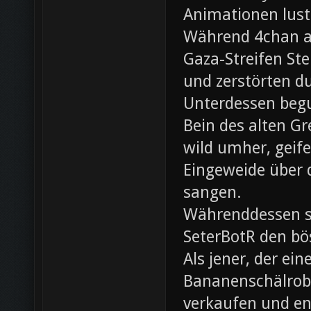
Animationen lust
Während 4chan ak
Gaza-Streifen Ste
und zerstörten du
Unterdessen beg
Bein des alten Gre
wild umher, geif
Eingeweide über d
sangen.
Währenddessen sc
SeterBotR den bö
Als jener, der e
Bananenschälrobo
verkaufen und ent