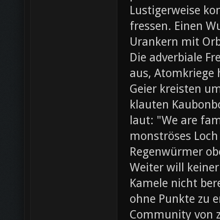
Lustigerweise ko
fressen. Einen W
Urankern mit Orb
Die adverbiale Fr
aus, Atomkriege h
Geier kreisten um
klauten Kaubonbo
laut: "We are fami
monströses Loch i
Regenwürmer obe
Weiter will keine
Kamele nicht bere
ohne Punkte zu e
Community von z0