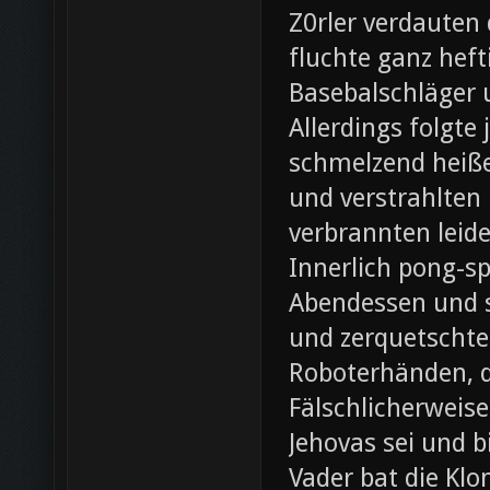
Z0rler verdauten
fluchte ganz heft
Basebalschläger 
Allerdings folgte 
schmelzend heiße
und verstrahlten 
verbrannten leide
Innerlich pong-s
Abendessen und st
und zerquetschte
Roboterhänden, d
Fälschlicherweis
Jehovas sei und b
Vader bat die Klo