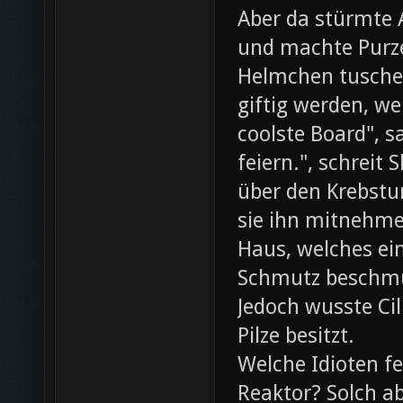
Aber da stürmte 
und machte Purze
Helmchen tusche
giftig werden, we
coolste Board", s
feiern.", schreit
über den Krebst
sie ihn mitnehme
Haus, welches ein
Schmutz beschmut
Jedoch wusste Cil
Pilze besitzt.
Welche Idioten f
Reaktor? Solch ab