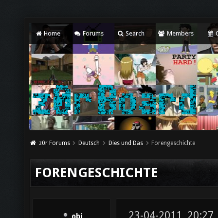
Home
Forums
Search
Members
C
z0r Forums
Deutsch
Dies und Das
Forengeschichte
FORENGESCHICHTE
23-04-2011, 20:27
obi