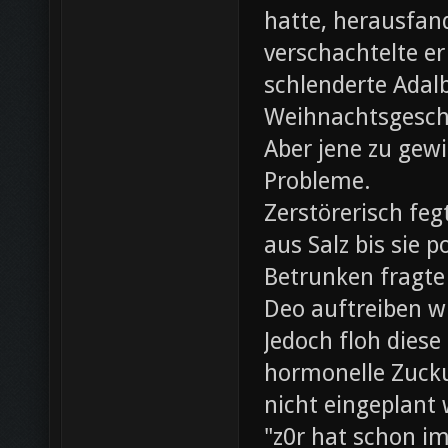
hatte, herausfan
verschachtelte e
schlenderte Adal
Weihnachtsgesch
Aber jene zu gewi
Probleme.
Zerstörerisch fe
aus Salz bis sie 
Betrunken fragte 
Deo auftreiben wü
Jedoch floh diese
hormonelle Zuck
nicht eingeplant
"z0r hat schon i