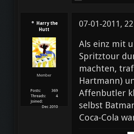
07-01-2011, 22
Harry the
Hutt
Als einz mit 
Spritztour d
machten, traf
Member
Hartmann) und
Affenbutler k
Posts:
369
Threads:
4
Joined:
selbst Batman
Dec 2010
Coca-Cola war