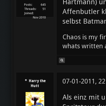
Hartmann) und
Posts:
645
Threads:
51
Affenbutler k
Joined:
Nov 2010
selbst Batma
Chaos is my fi
whats written 
07-01-2011, 22
Harry the
Hutt
Als einz mit 