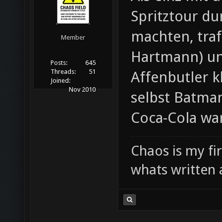
Spritztour d
machten, traf
Member
Hartmann) und
Posts:
645
Threads:
51
Affenbutler k
Joined:
Nov 2010
selbst Batman
Coca-Cola war
Chaos is my fi
whats written 