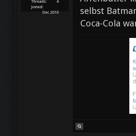
Threads:
4
Joined:
selbst Batman
Dec 2010
Coca-Cola war