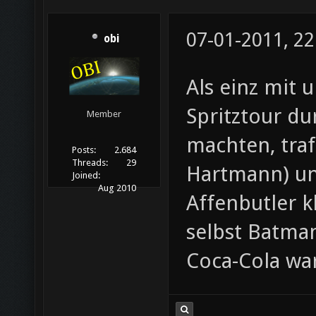
07-01-2011, 22
obi
Als einz mit 
Spritztour d
Member
machten, traf
Posts:
2.684
Threads:
29
Hartmann) und
Joined:
Aug 2010
Affenbutler k
selbst Batman
Coca-Cola war