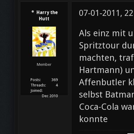
07-01-2011, 22
Harry the
Hutt
Als einz mit 
Spritztour d
machten, traf
Member
Hartmann) und
Affenbutler k
Posts:
369
Threads:
4
Joined:
selbst Batman
Dec 2010
Coca-Cola war
konnte