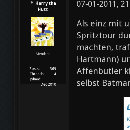
07-01-2011, 21
Harry the
Hutt
Als einz mit 
Spritztour d
machten, traf
Member
Hartmann) und
Affenbutler k
Posts:
369
Threads:
4
Joined:
selbst Batma
Dec 2010