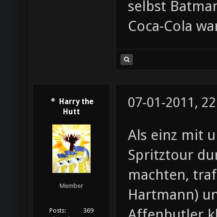
selbst Batman
Coca-Cola wa
07-01-2011, 22
Harry the
Hutt
Als einz mit 
Spritztour d
machten, traf
Member
Hartmann) und
Affenbutler k
Posts:
369