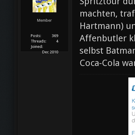
Spritztour d
machten, traf
Member
Hartmann) und
Affenbutler k
Posts:
369
Threads:
4
Joined:
selbst Batma
Dec 2010
Coca-Cola wa