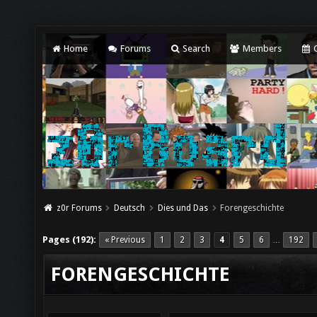
Home
Forums
Search
Members
C
z0r Forums
Deutsch
Dies und Das
Forengeschichte
Pages (192):
« Previous
1
2
3
4
5
6
192
…
FORENGESCHICHTE