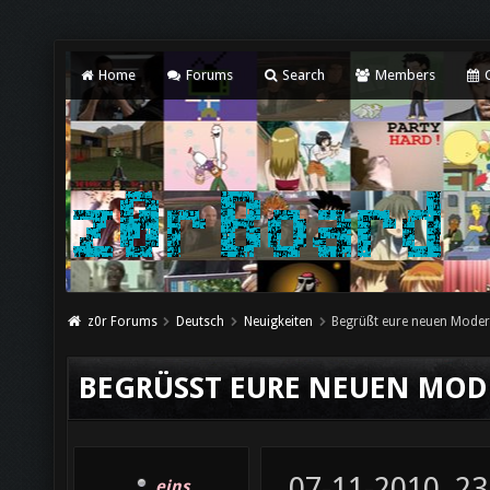
Home
Forums
Search
Members
C
z0r Forums
Deutsch
Neuigkeiten
Begrüßt eure neuen Moder
BEGRÜSST EURE NEUEN MOD
07-11-2010, 23
eins