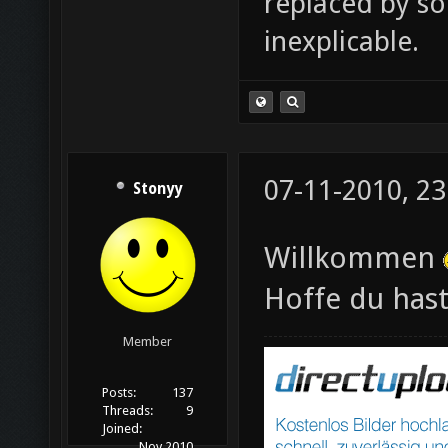
replaced by s
inexplicable.
07-11-2010, 23
Stonyy
Willkommen
Hoffe du hast
Member
Posts:
137
Threads:
9
Joined:
Nov 2010