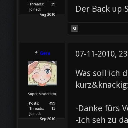
Threads:
29
Der Back up 
Joined:
Aug 2010
07-11-2010, 23
Gera
Was soll ich 
kurz&knackig
Super Moderator
Posts:
499
-Danke fürs V
Threads:
15
Joined:
-Ich seh zu d
Sep 2010