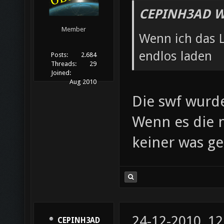
CEPINH3AD W
Member
Wenn ich das L
endlos laden
Posts:
2.684
Threads:
29
Joined:
Aug 2010
Die swf wurde
Wenn es die 
keiner was g
24-12-2010, 12
CEPINH3AD