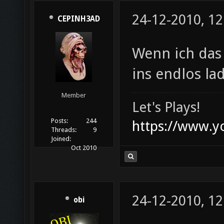
24-12-2010, 12
CEPINH3AD
Wenn ich das
ins endlos la
Member
Let's Plays!
Posts:
244
https://www.
Threads:
9
Joined:
Oct 2010
24-12-2010, 12
obi