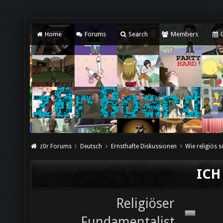
Home
Forums
Search
Members
C
z0r Forums
Deutsch
Ernsthafte Diskussionen
Wie religiös s
ICH 
Religiöser
Fundamentalist