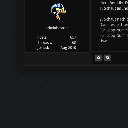
Hier könnt ihr F
1. Schaut im
In
2. Schaut nach 
Damit es leichte
Administrator
Für Loop Numm
Für Loop Numm
Posts:
657
Usw.
Threads:
63
Joined:
Aug 2010