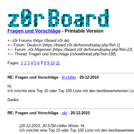
Fragen und Vorschläge
- Printable Version
+- z0r Forums (
https://board.z0r.de
)
+-- Forum: Deutsch (
https://board.z0r.de/forumdisplay.php?fid=1
)
+--- Forum: z0r Allgemein (
https://board.z0r.de/forumdisplay.php?fid=22
)
+--- Thread: Fragen und Vorschläge (
/showthread.php?tid=188
)
Pages:
1
2
3
4
5
6
7
8
9
10
11
RE: Fragen und Vorschläge
-
lil-chiller
-
20-12-2010
Hi.
Ich möchte eine Top 10 oder Top 100 Liste mit den bestbewertetesten Lo
Danke
RE: Fragen und Vorschläge
-
obi
-
20-12-2010
(20-12-2010, 20:57)
lil-chiller Wrote:
Hi.
Ich möchte eine Top 10 oder Top 100 Liste mit den bestbewertete