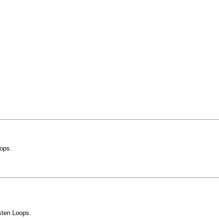
ops.
sten Loops.