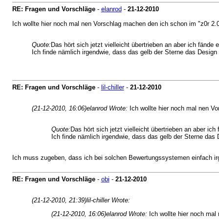
RE: Fragen und Vorschläge
-
elanrod
-
21-12-2010
Ich wollte hier noch mal nen Vorschlag machen den ich schon im "z0r 2.0
Quote:
Das hört sich jetzt vielleicht übertrieben an aber ich fänd
Ich finde nämlich irgendwie, dass das gelb der Sterne das Desig
RE: Fragen und Vorschläge
-
lil-chiller
-
21-12-2010
(21-12-2010, 16:06)
elanrod Wrote:
Ich wollte hier noch mal nen V
Quote:
Das hört sich jetzt vielleicht übertrieben an aber i
Ich finde nämlich irgendwie, dass das gelb der Sterne das
Ich muss zugeben, dass ich bei solchen Bewertungssystemen einfach ir
RE: Fragen und Vorschläge
-
obi
-
21-12-2010
(21-12-2010, 21:39)
lil-chiller Wrote:
(21-12-2010, 16:06)
elanrod Wrote:
Ich wollte hier noch mal