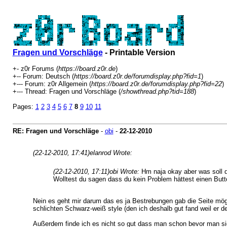
Fragen und Vorschläge
- Printable Version
+- z0r Forums (
https://board.z0r.de
)
+-- Forum: Deutsch (
https://board.z0r.de/forumdisplay.php?fid=1
)
+--- Forum: z0r Allgemein (
https://board.z0r.de/forumdisplay.php?fid=22
)
+--- Thread: Fragen und Vorschläge (
/showthread.php?tid=188
)
Pages:
1
2
3
4
5
6
7
8
9
10
11
RE: Fragen und Vorschläge
-
obi
-
22-12-2010
(22-12-2010, 17:41)
elanrod Wrote:
(22-12-2010, 17:11)
obi Wrote:
Hm naja okay aber was soll 
Wolltest du sagen dass du kein Problem hättest einen But
Nein es geht mir darum das es ja Bestrebungen gab die Seite mögl
schlichten Schwarz-weiß style (den ich deshalb gut fand weil er de
Außerdem finde ich es nicht so gut dass man schon bevor man sic