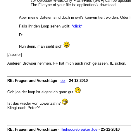
z0r Uploader Wrote:
Only Flash-Files (SWF) can be uploade
The Filetype of your file is: application/x-download
Aber meine Dateien sind doch in swf's konverntiert worden. Oder
Falls ihr den Loop sehen wollt:
*click*
D:
Nun denn, man sieht sich
[/spoiler]
Anderen Browser nehmen. FF hat mich auch nich gelassen, IE schon.
RE: Fragen und Vorschläge
-
obi
-
24-12-2010
Och joa der loop ist eigentlich ganz gut
Ist das wieder von Löwenzahn?
Klingt nach Peter^^
RE: Fragen und Vorschläge
-
Highscorebreaker Joe
-
25-12-2010