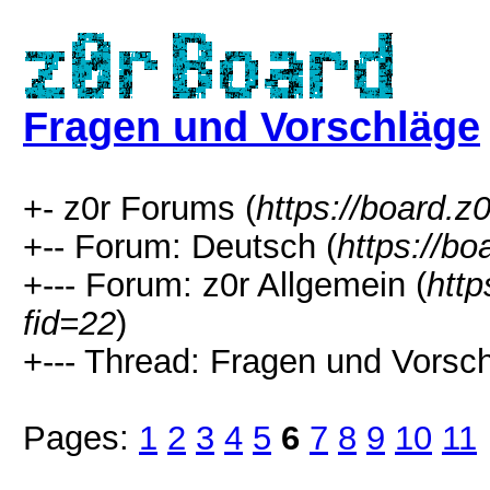
Fragen und Vorschläge
+- z0r Forums (
https://board.z0
+-- Forum: Deutsch (
https://bo
+--- Forum: z0r Allgemein (
http
fid=22
)
+--- Thread: Fragen und Vorsch
Pages:
1
2
3
4
5
6
7
8
9
10
11