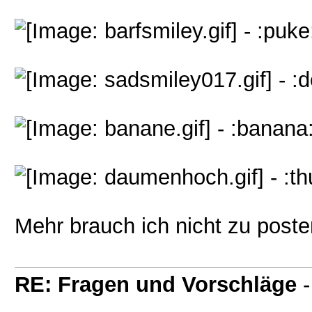
- :puke
- :d
- :banana
- :t
Mehr brauch ich nicht zu post
RE: Fragen und Vorschläge