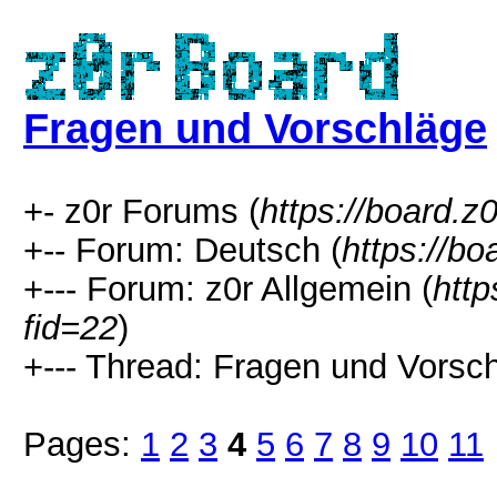
Fragen und Vorschläge
+- z0r Forums (
https://board.z0
+-- Forum: Deutsch (
https://bo
+--- Forum: z0r Allgemein (
http
fid=22
)
+--- Thread: Fragen und Vorsch
Pages:
1
2
3
4
5
6
7
8
9
10
11