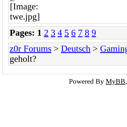
Pages:
1
2
3
4
5
6
7
8
9
z0r Forums
>
Deutsch
>
Gamin
geholt?
Powered By
MyBB