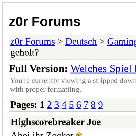
z0r Forums
z0r Forums
>
Deutsch
>
Gamin
geholt?
Full Version:
Welches Spiel 
You're currently viewing a stripped down
with proper formatting.
Pages:
1
2
3
4
5
6
7
8
9
Highscorebreaker Joe
Ahoi ihr Zocker