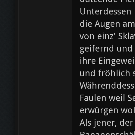
Unterdessen 
die Augen am 
von einz' Skl
geifernd und
ihre Eingewei
und fröhlich 
Währenddesse
Faulen weil S
erwürgen wol
Als jener, d
Bananenschäl