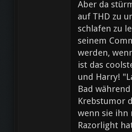
Aber da stür
auf THD zu u
schlafen zu l
seinem Comma
werden, wenn 
ist das cools
und Harry! "La
Bad während 
Krebstumor d
wenn sie ihn
Razorlight ha