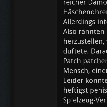
reicher Dämo
Häschenohren
Allerdings in
Also rannten 
herzustellen,
duftete. Dara
Patch patchen
Mensch, eine
Leider konnte
heftigst peni
Spielzeug-Ve