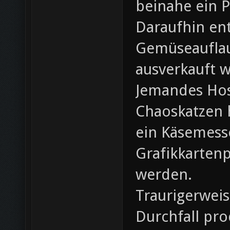
beinahe ein P
Daraufhin en
Gemüseauflau
ausverkauft 
Jemandes Hose
Chaoskatzen h
ein Käsemesse
Grafikkarten
werden.
Traurigerweis
Durchfall pr