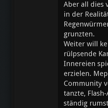
Aber all dies
in der Realitä
Regenwürmer
grunzten.
Weiter will k
rülpsende Kam
Innereien spi
erzielen. Me
Community vo
tanzte, Flash
ständig rums