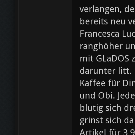
verlangen, d
bereits neu v
Francesca Luc
ranghöher und
mit GLaDOS z
darunter litt
Kaffee für Di
und Obi. Jede
blutig sich dr
grinst sich d
Artikel für 3