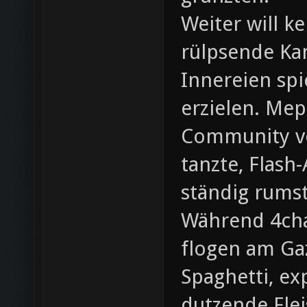
Weiter will k
rülpsende Kam
Innereien spi
erzielen. Me
Community vo
tanzte, Flash
ständig rums
Während 4cha
flogen am Gaz
Spaghetti, ex
dutzende Flei