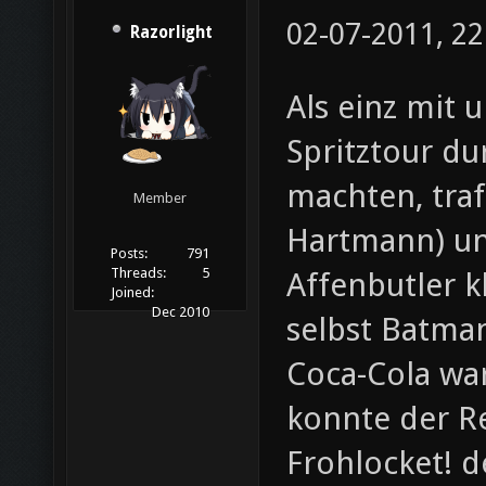
02-07-2011, 22
Razorlight
Als einz mit 
Spritztour d
machten, traf
Member
Hartmann) und
Posts:
791
Threads:
5
Affenbutler k
Joined:
Dec 2010
selbst Batman
Coca-Cola war
konnte der Re
Frohlocket! d