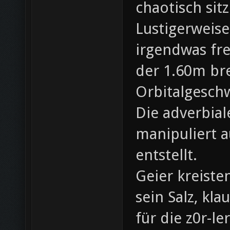
chaotisch sit
Lustigerweise
irgendwas fre
der 1.60m br
Orbitalgeschw
Die adverbial
manipuliert a
entstellt.
Geier kreiste
sein Salz, k
für die z0r-le