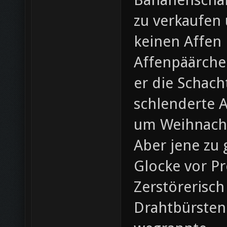
zu verkaufen u
keinen Affen 
Affenpäärchen
er die Schac
schlenderte A
um Weihnacht
Aber jene zu 
Glocke vor P
Zerstörerisch
Drahtbürsten 