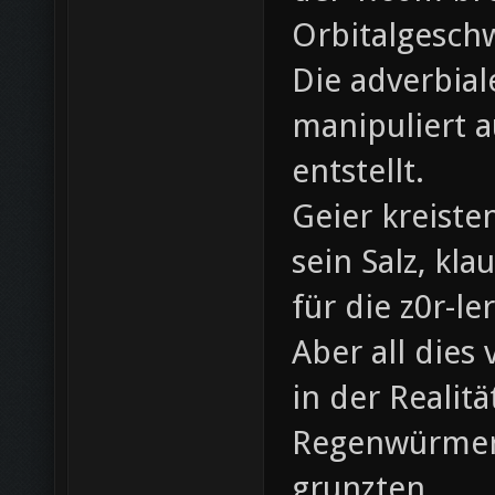
Orbitalgeschw
Die adverbial
manipuliert a
entstellt.
Geier kreiste
sein Salz, k
für die z0r-le
Aber all dies
in der Realitä
Regenwürmer
grunzten.