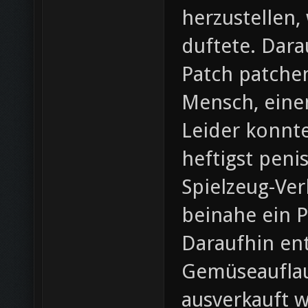
herzustellen,
duftete. Dara
Patch patchen
Mensch, eine
Leider konnte
heftigst peni
Spielzeug-Ve
beinahe ein P
Daraufhin en
Gemüseauflau
ausverkauft 