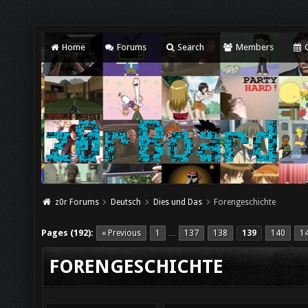
Home
Forums
Search
Members
C
z0r Forums
Deutsch
Dies und Das
Forengeschichte
Pages (192):
« Previous
1
137
138
139
140
1
…
FORENGESCHICHTE