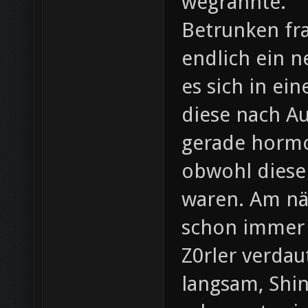
wegrannte.
Betrunken fra
endlich ein 
es sich in ein
diese nach Au
gerade horm
obwohl diese
waren. Am näc
schon immer 
Z0rler verda
langsam, Shin