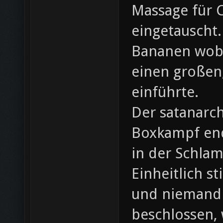
Massage für 
eingetauscht
Bananen wobe
einen großen
einführte.
Der satanarch
Boxkampf end
in der Schla
Einheitlich s
und niemand a
beschlossen, 