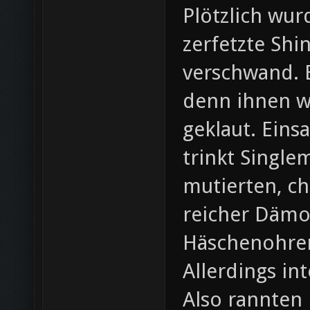
Plötzlich wur
zerfetzte Shin
verschwand. E
denn ihnen w
geklaut. Eins
trinkt Singlem
mutierten, c
reicher Dämo
Häschenohren
Allerdings in
Also rannten 