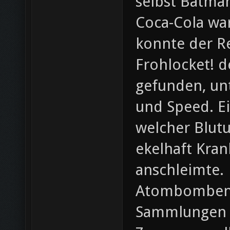
selbst Batman
Coca-Cola war
konnte der Re
Frohlocket! d
gefunden, u
und Speed. Ei
welcher Blutu
ekelhaft Kra
anschleimte.
Atombombend
Sammlungen g