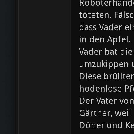
Roboterhände
töteten. Fäls
dass Vader ei
in den Apfel.
Vader bat die
umzukippen u
Diese brüllte
hodenlose Pf
Der Vater vo
Gärtner, weil 
Döner und Ke