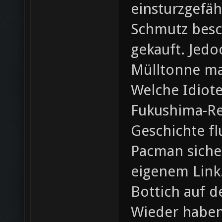
einsturzgefäh
Schmutz besc
gekauft. Jedoc
Mülltonne mag
Welche Idiot
Fukushima-Re
Geschichte flu
Pacman sicher
eigenem Link.
Bottich auf d
Wieder haben