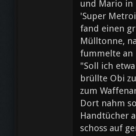
und Mario in 
'Super Metroi
fand einen g
Mülltonne, n
fummelte an 
"Soll ich etw
brüllte Obi z
zum Waffenar
Dort nahm so
Handtücher 
schoss auf ge