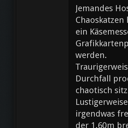
Jemandes Hose
Chaoskatzen h
ein Käsemesse
Grafikkarten
werden.
Traurigerweis
Durchfall pr
chaotisch sit
Lustigerweise
irgendwas fre
der 1.60m br