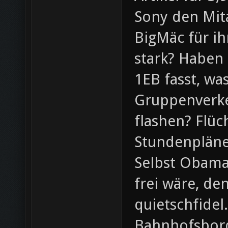
Sony den Mit
BigMäc für ih
stark? Haben 
1EB fasst, wa
Gruppenverke
flashen? Flüch
Stundenpläne
Selbst Obama
frei wäre, de
quietschfidel
Bahnhofsborde