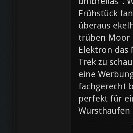
umbrellas". 
Frühstück fa
überaus ekelh
trüben Moor b
Elektron das 
Trek zu scha
eine Werbung
fachgerecht b
perfekt für e
Wursthaufen 