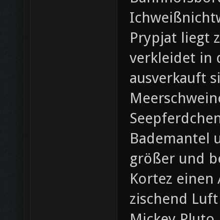
Ichweißnicht
Prypjat liegt
verkleidet i
ausverkauft s
Meerschweinc
Seepferdchen
Bademantel u
größer und b
Kortez einen A
zischend Luf
Mickey Pluto 