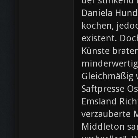
der stinkend
Daniela Hund
kochen, jedo
existent. Doc
Künste braten
minderwertig
Gleichmäßig 
Saftpresse Os
Emsland Rich
verzauberte 
Middleton san