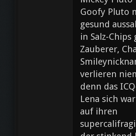
Goofy Pluto m
gesund aussah
in Salz-Chips
Zauberer, Ch
Smileynickna
verlieren ni
denn das ICQ
Lena sich war
auf ihren
supercalifragi