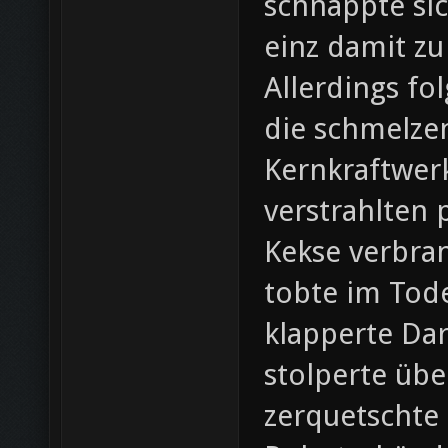
schnappte si
einz damit zu
Allerdings fol
die schmelze
Kernkraftwer
verstrahlten 
Kekse verbran
tobte im Tode
klapperte Da
stolperte übe
zerquetschte