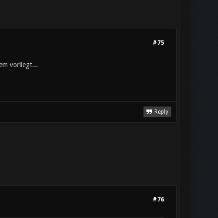
#75
m vorliegt...
Reply
#76