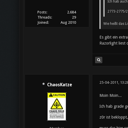
Ich hab auch
2773-2775/2
Posts:
2.684
Threads:
29
Joined:
Aug 2010
Wie heißt das L
Es gibt ein extr
Razorlight liest
25-04-2011, 13:2
ChaosKatze
Moin Moin...
Ich hab grade ge
z0r ist bekloppt,