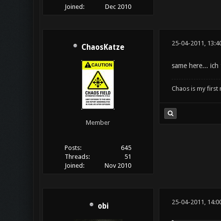
Joined:
Dec 2010
25-04-2011, 13:4
ChaosKatze
same here... ich
Chaos is my first
Member
Posts:
645
Threads:
51
Joined:
Nov 2010
25-04-2011, 14:0
obi