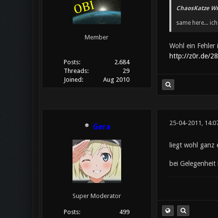
ChaosKatze Wr
same here... ic
Member
Wohl ein Fehler
http://z0r.de/2
Posts:
2.684
Threads:
29
Joined:
Aug 2010
25-04-2011, 14:0
Gera
liegt wohl ganz
bei Gelegenheit
Super Moderator
Posts:
499