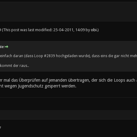
9
(This post was last modified: 25-04-2011, 14:09 by
obi
.)
te:
 einfach daran (dass Loop #2839 hochgeladen wurde), dass eins die gar nicht meh
 kommt der raus..
e er mal das Überprüfen auf jemanden übertragen, der sich die Loops auch
icht wegen Jugendschutz gesperrt werden.
7