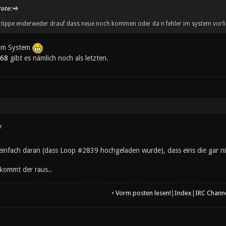
ote:
h tippe enderweder drauf dass neue noch kommen oder da n fehler im system vorlie
 im System
868
gibt es nämlich noch als letzten.
7
 einfach daran (dass Loop #2839 hochgeladen wurde), dass eins die gar n
 kommt der raus..
•
Vorm posten lesen!
|
Index
|
IRC Chann