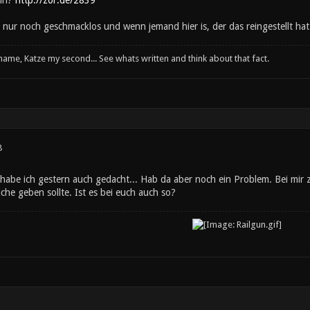
ein?
http://z0r.de/2839
t nur noch geschmacklos und wenn jemand hier is, der das reingestellt hat: 
 name, Katze my second... See whats written and think about that fact.
8
habe ich gestern auch gedacht... Hab da aber noch ein Problem. Bei mir 
lche geben sollte. Ist es bei euch auch so?