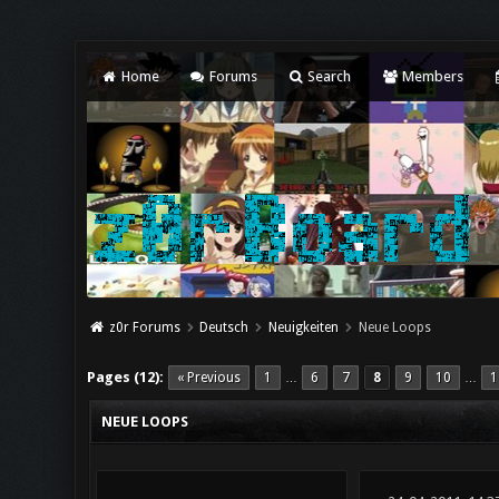
Home
Forums
Search
Members
z0r Forums
Deutsch
Neuigkeiten
Neue Loops
Pages (12):
« Previous
1
6
7
8
9
10
1
…
…
NEUE LOOPS