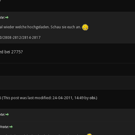
7
te:
al wieder welche hochgeladen. Schau sie euch an.
0/2808-2812/2814-2817
ied bei 2775?
8
(This post was last modified: 24-04-2011, 14:49 by
obi
.)
te:
rote: