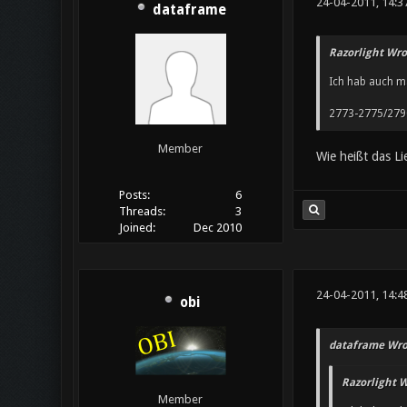
24-04-2011, 14:3
dataframe
Razorlight Wro
Ich hab auch m
2773-2775/279
Member
Wie heißt das L
Posts:
6
Threads:
3
Joined:
Dec 2010
24-04-2011, 14:4
obi
dataframe Wro
Razorlight W
Member