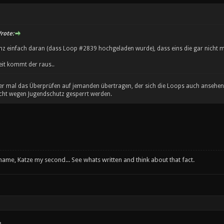
rote:
anz einfach daran (dass Loop #2839 hochgeladen wurde), dass eins die gar nicht m
eit kommt der raus..
e er mal das Überprüfen auf jemanden übertragen, der sich die Loops auch ansehen
icht wegen Jugendschutz gesperrt werden.
 name, Katze my second... See whats written and think about that fact.