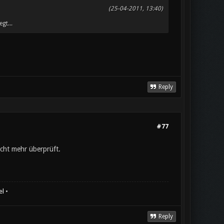
(25-04-2011, 13:40)
gt...
Reply
#77
icht mehr überprüft.
el
•
Reply