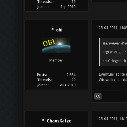
Threads:
15
Joined:
Sep 2010
25-04-2011, 14:0
obi
Geramont Wro
liegt wohl ganz
Member
bei Gelegenheit
Eventuell sollt
Posts:
2.684
Wir wollen ja n
Threads:
29
Joined:
Aug 2010
25-04-2011, 14:1
ChaosKatze