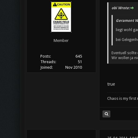
obi Wrote:
Geramont W
liegt wohl g
bei Gelegenh
Member
Eventuell sollt
Posts:
645
Wir wollen ja n
Threads:
51
Joined:
Nov 2010
true
Chaos is my first