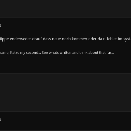
0
 tippe enderweder drauf dass neue noch kommen oder da n fehler im syste
 name, Katze my second... See whats written and think about that fact.
0