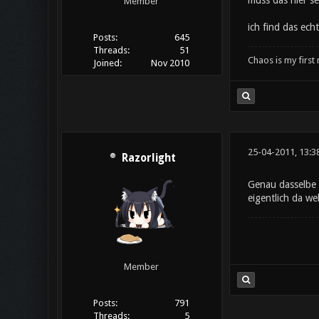
muss das hier s
Member
ich find das ech
Posts:
645
Threads:
51
Chaos is my first
Joined:
Nov 2010
25-04-2011, 13:3
Razorlight
Genau dasselbe 
eigentlich da we
Member
Posts:
791
Threads:
5