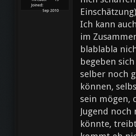
Joined:
Einschätzung)
Sep 2010
Ich kann auc
im Zusammen
blablabla nic
begeben sich 
selber noch g
können, selbs
sein mögen, d
Jugend noch
könnte, treib