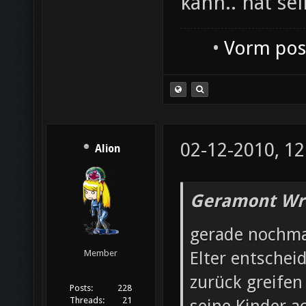
kann.. hat se
•
Vorm post
02-12-2010, 12
Alion
Geramont Wr
gerade nochma
Elter entschei
Member
zurück greifen 
Posts:
228
Threads:
21