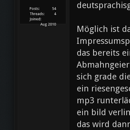
deutsprachis
Posts:
54
Threads:
4
Joined:
Aug 2010
Möglich ist d
Impressumspf
das bereits e
Abmahngeier i
sich grade di
ein riesenges
mp3 runterlä
ein bild verli
das wird dann