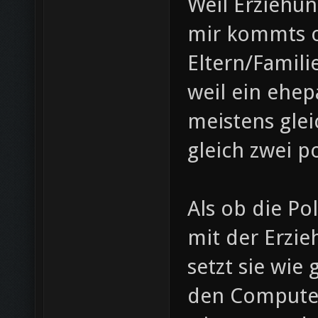
Weil Erziehu
mir kommts oft
Eltern/Famili
weil ein ehep
meistens glei
gleich zwei po
Als ob die Pol
mit der Erzie
setzt sie wie
den Computer 