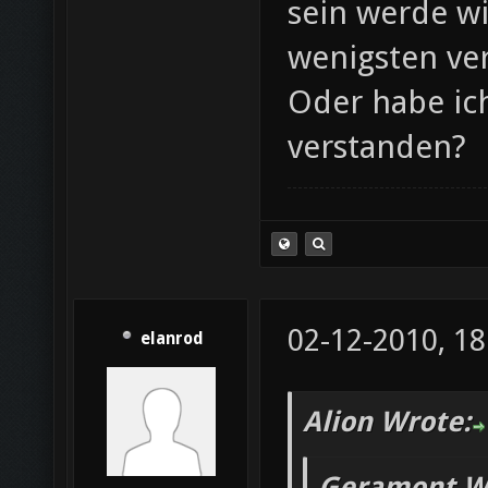
sein werde w
wenigsten ve
Oder habe ich 
verstanden?
02-12-2010, 18
elanrod
Alion Wrote:
Geramont W