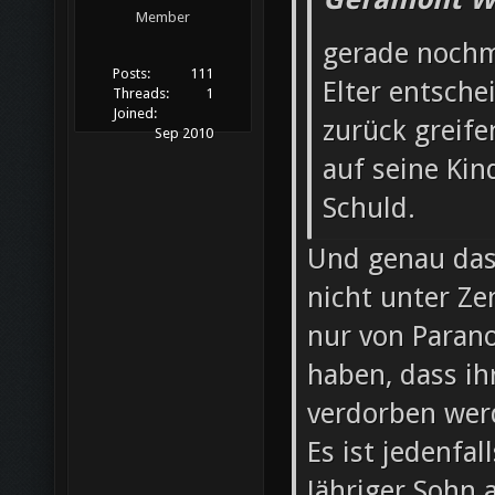
Member
gerade nochm
Posts:
111
Elter entsche
Threads:
1
Joined:
zurück greife
Sep 2010
auf seine Kin
Schuld.
Und genau das
nicht unter Ze
nur von Parano
haben, dass ih
verdorben wer
Es ist jedenfal
Jähriger Sohn 