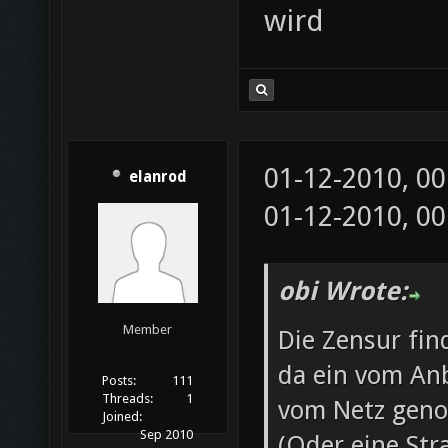
wird
01-12-2010, 0
elanrod
01-12-2010, 0
obi Wrote:
Member
Die Zensur fin
da ein vom Anb
Posts:
111
Threads:
1
vom Netz gen
Joined:
Sep 2010
(Oder eine Str