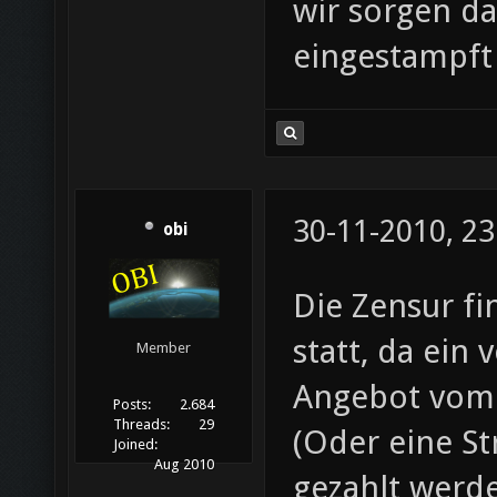
wir sorgen da
eingestampft
30-11-2010, 23
obi
Die Zensur fi
statt, da ein
Member
Angebot vom
Posts:
2.684
Threads:
29
(Oder eine St
Joined:
Aug 2010
gezahlt werd