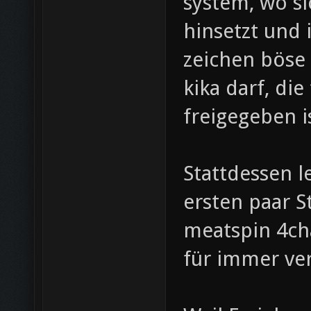
system, wo si
hinsetzt und 
zeichen böse 
kika darf, die
freigegeben i
Stattdessen l
ersten paar S
meatspin 4ch
für immer ve