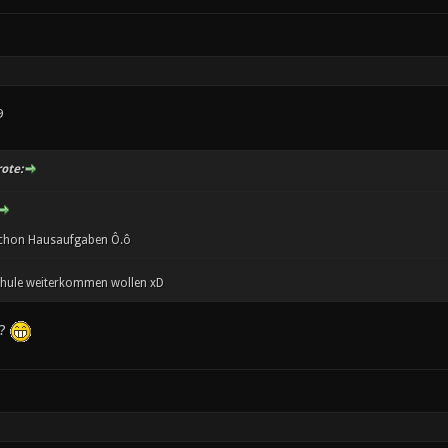
9
ote:
chon Hausaufgaben Ô.ô
Schule weiterkommen wollen xD
s?