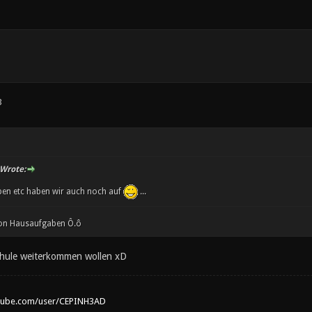
3
Wrote:
ben etc haben wir auch noch auf
...
on Hausaufgaben Ô.ô
Schule weiterkommen wollen xD
tube.com/user/CEPINH3AD