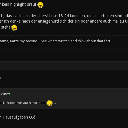
r kein highlight drauf
ch, dass viele aus der altersklasse 18-24 kommen, die am arbeiten sind o
r ich denke nach der ansage wird sich der ein oder andere auch mal zu 
 steht
 name, Katze my second... See whats written and think about that fact.
8
ote:
n etc haben wir auch noch auf
...
n Hausaufgaben Ô.ô