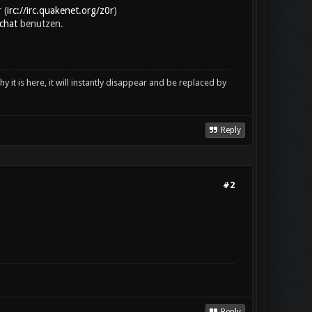
 (
irc://irc.quakenet.org/z0r
)
chat
benutzen.
y it is here, it will instantly disappear and be replaced by
Reply
#2