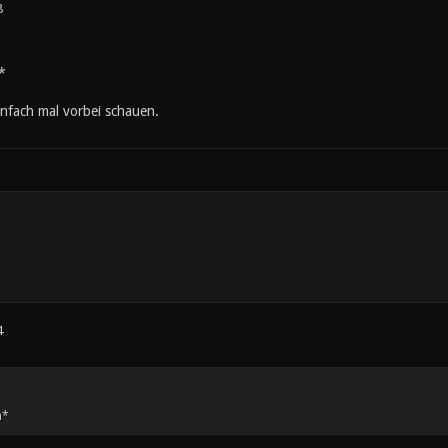
8
*
einfach mal vorbei schauen.
4
m*