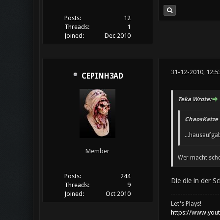
Posts:
12
Threads:
1
Joined:
Dec 2010
31-12-2010, 12:5
CEPINH3AD
Teka Wrote:
ChaosKatze 
...hausaufga
Member
Wer macht sch
Posts:
244
Die die in der 
Threads:
9
Joined:
Oct 2010
Let's Plays!
https://www.you