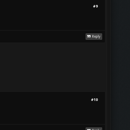
#9
Reply
#10