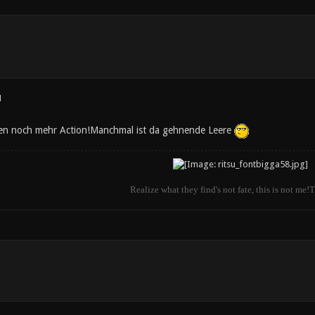
1
en noch mehr Action!Manchmal ist da gehnende Leere
Realize what they find's not fate, this is not me!T