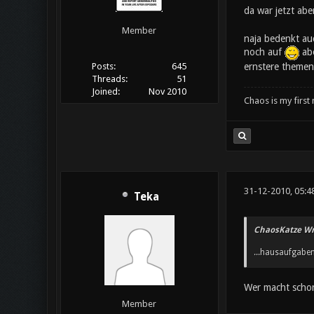
da war jetzt abe
Member
naja bedenkt au
noch auf
abe
ernstere themen
Posts:
645
Threads:
51
Joined:
Nov 2010
Chaos is my first
31-12-2010, 05:4
Teka
ChaosKatze Wr
...hausaufgabe
Wer macht scho
Member