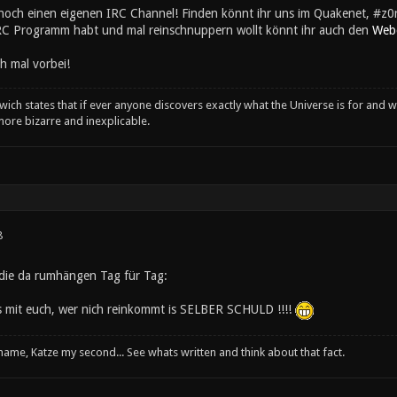
noch einen eigenen IRC Channel! Finden könnt ihr uns im Quakenet, #z0r
RC Programm habt und mal reinschnuppern wollt könnt ihr auch den
Web
h mal vorbei!
wich states that if ever anyone discovers exactly what the Universe is for and wh
ore bizarre and inexplicable.
8
e die da rumhängen Tag für Tag:
s mit euch, wer nich reinkommt is SELBER SCHULD !!!!
 name, Katze my second... See whats written and think about that fact.