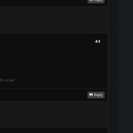
Reply
#3
his is me!
Reply