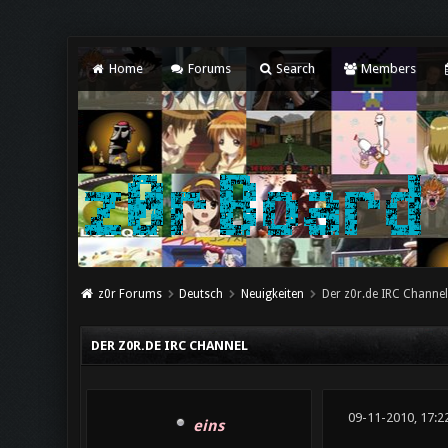
Home
Forums
Search
Members
z0r Forums
Deutsch
Neuigkeiten
Der z0r.de IRC Channel
DER Z0R.DE IRC CHANNEL
09-11-2010, 17:2
eins