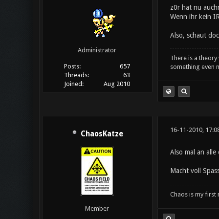
z0r hat nu auch
Wenn ihr kein I
Also, schaut doc
Administrator
There is a theory 
Posts:
657
something even m
Threads:
63
Joined:
Aug 2010
16-11-2010, 17:0
ChaosKatze
Also mal an all
Macht voll Spas
Chaos is my first
Member