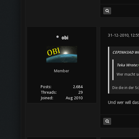
31-12-2010, 12:5
obi
CEPINH3AD Wr
Teka Wrote:
Member
Wer macht s
Posts:
2.684
Die die in der 
Threads:
29
Joined:
Aug 2010
Und wer will da