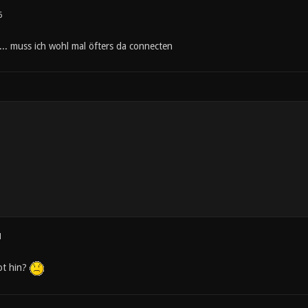
6
. muss ich wohl mal öfters da connecten
1
ot hin?