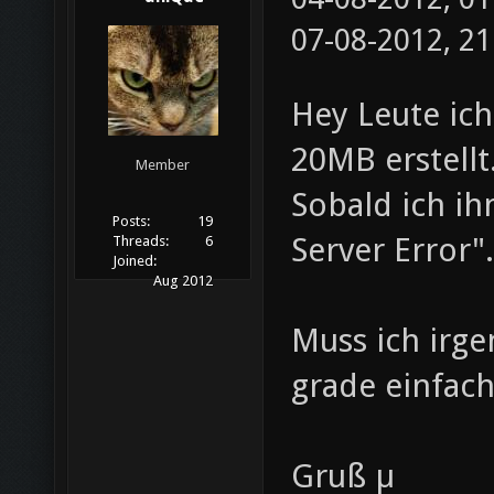
07-08-2012, 2
Hey Leute ich
20MB erstellt
Member
Sobald ich i
Posts:
19
Server Error".
Threads:
6
Joined:
Aug 2012
Muss ich irge
grade einfac
Gruß µ