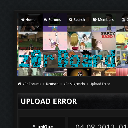
Home
Forums
Search
Members
C
z0r Forums
Deutsch
z0r Allgemein
Upload Error
UPLOAD ERROR
04-08-2012, 0
uniQue