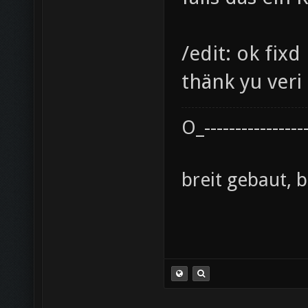
/edit: ok fixd
thänk yu ver
O_----------------
breit gebaut, 