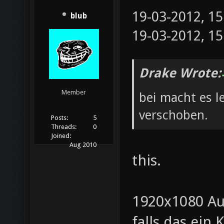
19-03-2012, 1
blub
19-03-2012, 1
Drake Wrote:
Member
bei macht es l
verschoben.
Posts:
5
Threads:
0
Joined:
Aug 2010
this.
1920x1080 Au
falls das ein K