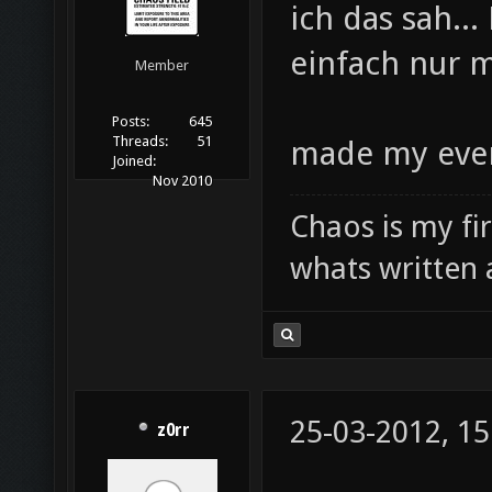
ich das sah...
einfach nur m
Member
Posts:
645
Threads:
51
made my eve
Joined:
Nov 2010
Chaos is my fi
whats written 
25-03-2012, 15
z0rr