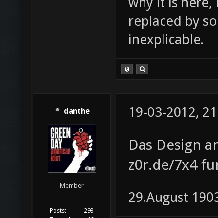
why it is here,
replaced by s
inexplicable.
19-03-2012, 21
danthe
Das Design an 
z0r.de/7x4 fu
Member
29.August 190
Posts:
293