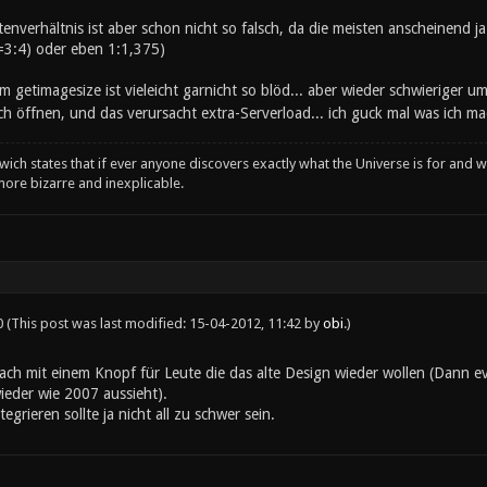
enverhältnis ist aber schon nicht so falsch, da die meisten anscheinend j
(=3:4) oder eben 1:1,375)
em getimagesize ist vieleicht garnicht so blöd... aber wieder schwieriger 
ich öffnen, und das verursacht extra-Serverload... ich guck mal was ich m
wich states that if ever anyone discovers exactly what the Universe is for and wh
ore bizarre and inexplicable.
0
(This post was last modified: 15-04-2012, 11:42 by
obi
.)
fach mit einem Knopf für Leute die das alte Design wieder wollen (Dann 
ieder wie 2007 aussieht).
egrieren sollte ja nicht all zu schwer sein.