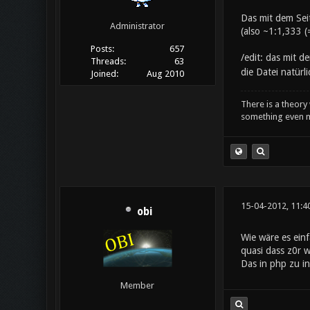
Das mit dem Seit
Administrator
(also ~1:1,333 
Posts:
657
/edit: das mit d
Threads:
63
die Datei natürl
Joined:
Aug 2010
There is a theory 
something even m
15-04-2012, 11:4
obi
Wie wäre es ein
quasi dass z0r w
Das in php zu int
Member