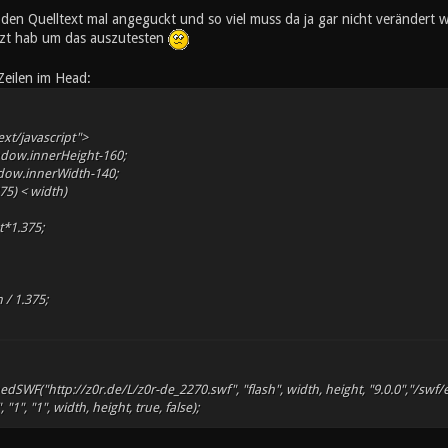
 den Quelltext mal angeguckt und so viel muss da ja gar nicht verändert 
zt hab um das auszutesten
Zeilen im Head:
ext/javascript">
ndow.innerHeight-160;
dow.innerWidth-140;
375) < width)
*1.375;
/ 1.375;
SWF("http://z0r.de/L/z0r-de_2270.swf", "flash", width, height, "9.0.0","/swf/ex
", "1", "1", width, height, true, false);