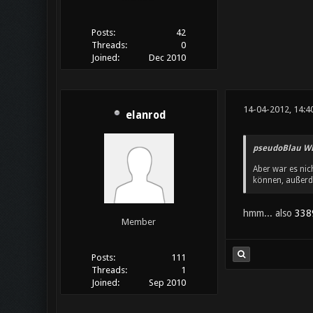
Posts:
42
Threads:
0
Joined:
Dec 2010
14-04-2012, 14:4
elanrod
pseudoBlau Wr
Aber war es nic
können, außerde
hmm... also
338
Member
Posts:
111
Threads:
1
Joined:
Sep 2010