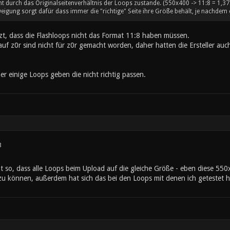
 durch das Originalseitenverhältnis der Loops zustande. (550x400 -> 11:8 = 1,37
weigung sorgt dafür dass immer die "richtige" Seite ihre Größe behält, je nachdem o
tzt, dass die Flashloops nicht das Format 11:8 haben müssen.
auf z0r sind nicht für z0r gemacht worden, daher hatten die Ersteller auc
er einige Loops geben die nicht richtig passen.
3
ht so, dass alle Loops beim Upload auf die gleiche Größe - eben diese 5
zu können, außerdem hat sich das bei den Loops mit denen ich getestet h