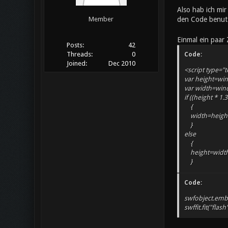
Also hab ich mir
den Code benut
Member
Einmal ein paar 
Posts:
42
Threads:
0
Code:
Joined:
Dec 2010
<script type="t
var height=wi
var width=win
if ((height * 1.
{
width=height
}
else
{
height=width 
}
</script>
Code:
swfobject.embed
swffit.fit("flash