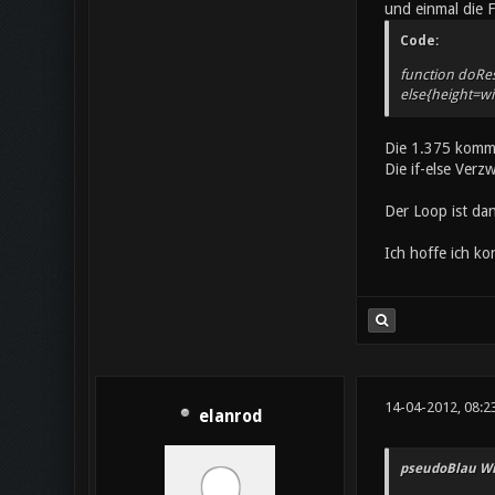
und einmal die F
Code:
function doRes
else{height=widt
Die 1.375 kommt
Die if-else Verz
Der Loop ist da
Ich hoffe ich k
14-04-2012, 08:2
elanrod
pseudoBlau Wr