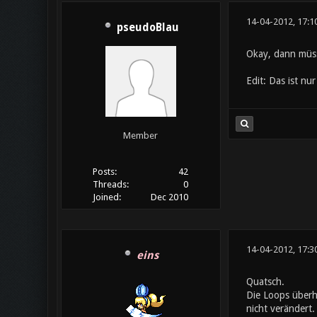
14-04-2012, 17:1
pseudoBlau
Okay, dann müss
Edit: Das ist nu
Member
Posts:
42
Threads:
0
Joined:
Dec 2010
14-04-2012, 17:3
eins
Quatsch.
Die Loops überh
nicht verändert.