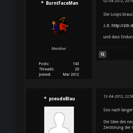
02-04-2012, 20:1
BurntFaceMan
Die Loops brauch
z.B.
http://z0r.
und dass Endung
Member
Posts:
143
Threads:
20
Joined:
Mar 2012
13-04-2012, 22:5
pseudoBlau
Soo nach langer
Die Idee des neu
Zerstörung der