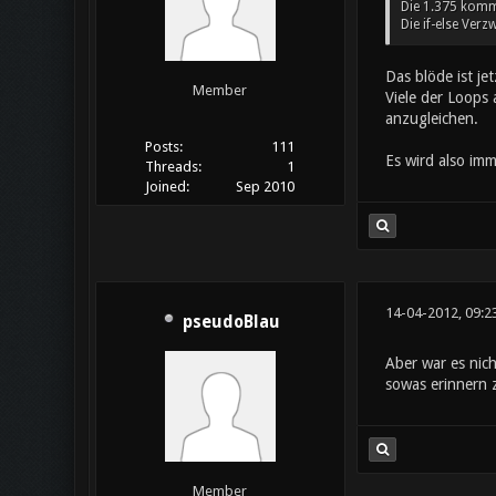
Die 1.375 kommt
Die if-else Verz
Das blöde ist je
Member
Viele der Loops 
anzugleichen.
Posts:
111
Es wird also imm
Threads:
1
Joined:
Sep 2010
14-04-2012, 09:2
pseudoBlau
Aber war es nic
sowas erinnern 
Member