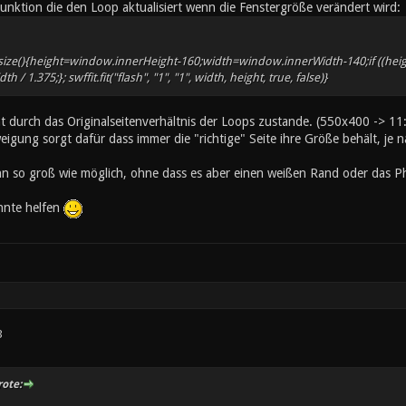
unktion die den Loop aktualisiert wenn die Fenstergröße verändert wird:
ize(){height=window.innerHeight-160;width=window.innerWidth-140;if ((heigh
h / 1.375;}; swffit.fit("flash", "1", "1", width, height, true, false)}
 durch das Originalseitenverhältnis der Loops zustande. (550x400 -> 11
weigung sorgt dafür dass immer die "richtige" Seite ihre Größe behält, je 
nn so groß wie möglich, ohne dass es aber einen weißen Rand oder da
onnte helfen
3
ote: