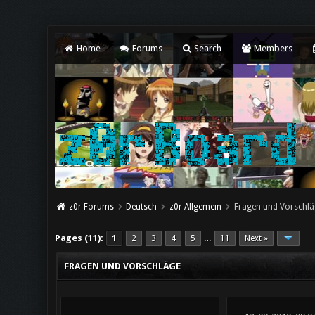
Home
Forums
Search
Members
z0r Forums
Deutsch
z0r Allgemein
Fragen und Vorschlä
Pages (11):
1
2
3
4
5
11
Next »
…
FRAGEN UND VORSCHLÄGE