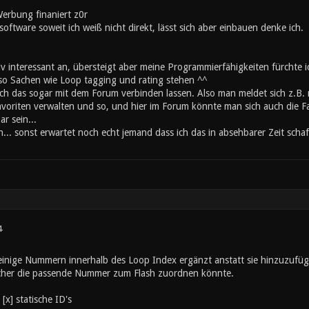
Werbung finaniert z0r
software soweit ich weiß nicht direkt, lässt sich aber einbauen denke ich.
tiv interessant an, übersteigt aber meine Programmierfähigkeiten fürchte i
so Sachen wie Loop tagging und rating stehen ^^
sich das sogar mit dem Forum verbinden lassen. Also man meldet sich z.B.
oriten verwalten und so, und hier im Forum könnte man sich auch die Fav
r sein...
.. sonst erwartet noch echt jemand dass ich das in absehbarer Zeit scha
4
 einige Nummern innerhalb des Loop Index ergänzt anstatt sie hinzuzufüge
cher die passende Nummer zum Flash zuordnen könnte.
[x] statische ID's