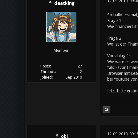
12-09-2010, 09:0
deatking
So hallo erstmal
Frage 1:
Wie finanziert i
Frage 2:
Wo ist der Than
Member
Vorschlag 1:
Wie wäre es wen
Posts:
27
"als Favorit ma
Threads:
2
Browser mit Lese
Joined:
Sep 2010
bei Youtube von
Jetzt bitte erst
12-09-2010, 09:1
obi