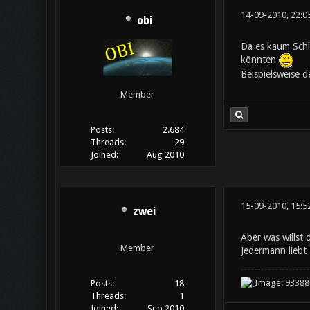
14-09-2010, 22:0
obi
Da es kaum Schl
könnten
Beispielsweise d
Member
Posts:
2.684
Threads:
29
Joined:
Aug 2010
15-09-2010, 15:5
zwei
Aber was willst 
Member
Jedermann liebt 
Posts:
18
Threads:
1
Joined:
Sep 2010