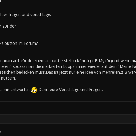
4
,hier fragen und vorschläge.
hr z0r.de?
ks button im Forum?
n man auf z0r.de einen account erstellen könnte(z.B Myz0r)und wenn man
rkieren" sodass man die markierten Loops immer wieder auf dem "Meine 
zeichen bedecken muss.Das ist jetzt nur eine idee von mehreren,z.B wäre
 nutzem.
mal mir antworten
Dann eure Vorschläge und Fragen.
5