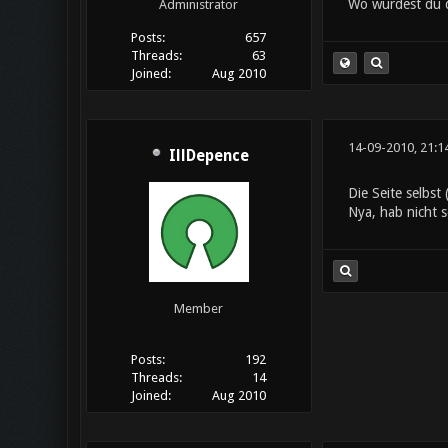
Wo würdest du d
Administrator
Posts:
657
Threads:
63
Joined:
Aug 2010
14-09-2010, 21:1
IllDepence
Die Seite selbst
Nya, hab nicht 
Member
Posts:
192
Threads:
14
Joined:
Aug 2010