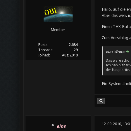
Hallo, auf die e
Aber das weiß i
Einen THX Button
Member
Zum Vorschlag 
Posts:
2.684
Threads:
29
eins Wrote:
Joined:
Aug 2010
Das wäre schon
Ich hab bisher 
der Hauptseite.
Ein System ähnli
12-09-2010, 13:0
eins