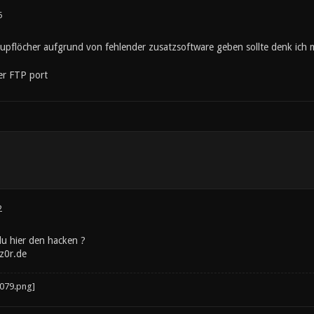
5
upflöcher aufgrund von fehlender zusatzsoftware geben sollte denk ich m
er FTP port
2
du hier den hacken ?
z0r.de