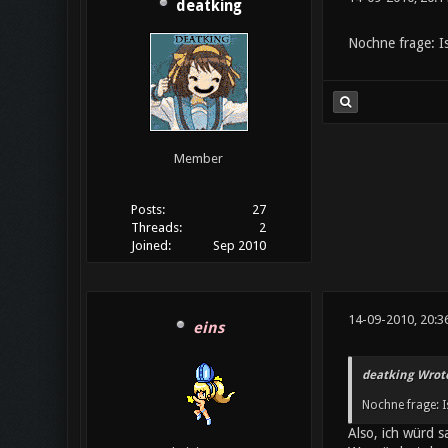
deatking
Nochne frage: Is
Member
Posts:
27
Threads:
2
Joined:
Sep 2010
14-09-2010, 20:3
eins
deatking Wrot
Nochne frage: I
Also, ich würd s