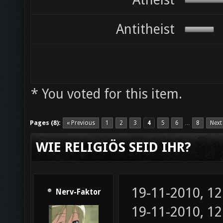
Atheist
Antitheist
* You voted for this item.
Pages (8):
« Previous
1
2
3
4
5
6
8
Next
…
WIE RELIGIÖS SEID IHR?
19-11-2010, 1
Nerv-Faktor
19-11-2010, 1