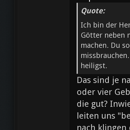
Quote:
Ich bin der He
Götter neben m
machen. Du so
missbrauchen.
heiligst.
Das sind je n
oder vier Geb
die gut? Inwi
leiten uns "b
nach klingen 