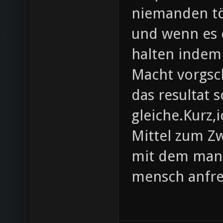
niemanden töt
und wenn es d
halten indem
Macht vorgsch
das resultat 
gleiche.Kurz,
Mittel zum Z
mit dem man s
mensch anfr