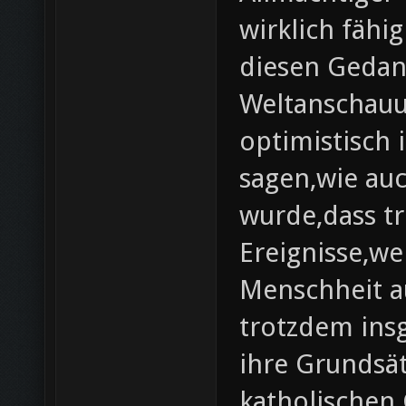
wirklich fähi
diesen Gedank
Weltanschauu
optimistisch 
sagen,wie au
wurde,dass tr
Ereignisse,we
Menschheit a
trotzdem insg
ihre Grundsä
katholischen