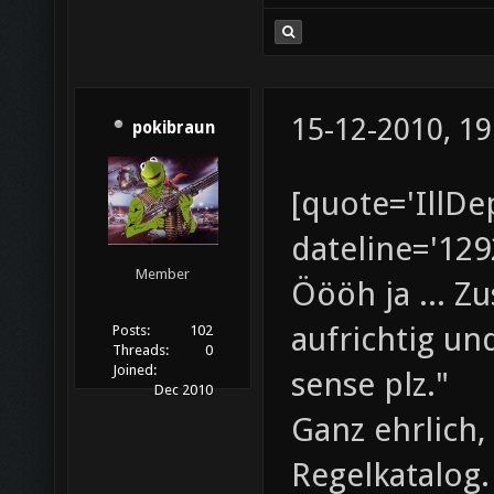
15-12-2010, 19
pokibraun
[quote='IllDe
dateline='129
Member
Öööh ja ... Z
aufrichtig u
Posts:
102
Threads:
0
Joined:
sense plz."
Dec 2010
Ganz ehrlich,
Regelkatalog.