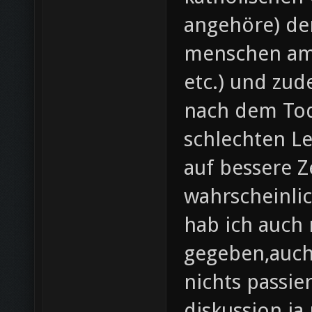
angehöre) de
menschen am 
etc.) und zu
nach dem Tod
schlechten L
auf bessere Z
wahrscheinlich
hab ich auch
gegeben,auch
nichts passier
diskussion ja