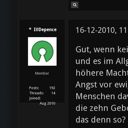
16-12-2010, 11
IllDepence
Gut, wenn ke
und es im Al
höhere Macht
Member
Angst vor ew
Posts:
192
Threads:
14
Menschen dav
Joined:
Aug 2010
die zehn Gebo
das denn so?