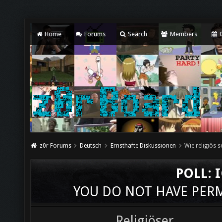
Home
Forums
Search
Members
C
z0r Forums
Deutsch
Ernsthafte Diskussionen
Wie religiös s
POLL: I
YOU DO NOT HAVE PERMI
Religiöser