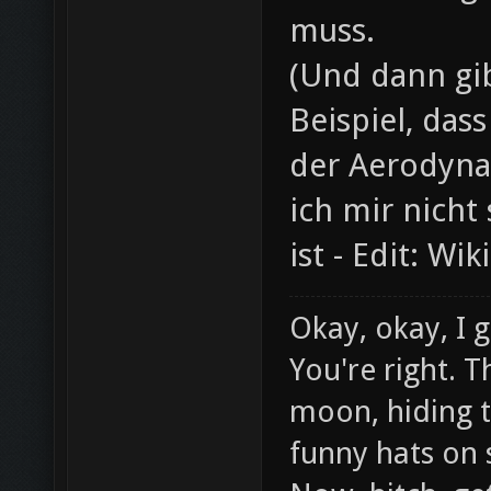
muss.
(Und dann gib
Beispiel, da
der Aerodyna
ich mir nicht
ist - Edit: Wi
Okay, okay, I g
You're right. T
moon, hiding t
funny hats on st