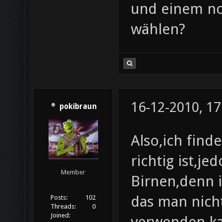
und einem n
wählen?
16-12-2010, 17
pokibraun
Also,ich find
richtig ist,je
Member
Birnen,denn 
das man nich
Posts:
102
Threads:
0
Joined:
verwenden ka