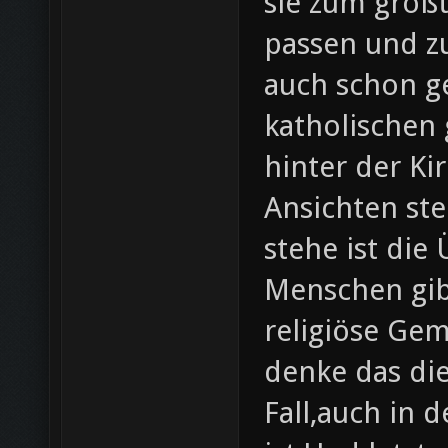
sie zum großt
passen und zu
auch schon ge
katholischen 
hinter der Ki
Ansichten st
stehe ist die
Menschen gib
religiöse Gem
denke das die
Fall,auch in 