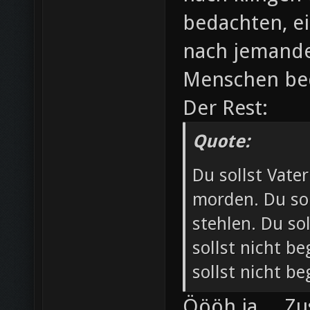
bedachten, ei
nach jemande
Menschen bed
Der Rest:
Quote:
Du sollst Vate
morden. Du sol
stehlen. Du so
sollst nicht b
sollst nicht b
Öööh ja ... Z