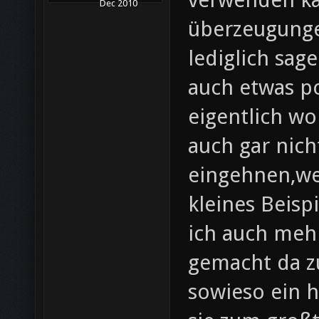
Dec 2010
überzeugunge
lediglich sa
auch etwas p
eigentlich wo
auch gar nich
eingehnen,wes
kleines Beis
ich auch meh
gemacht da z
sowieso ein h