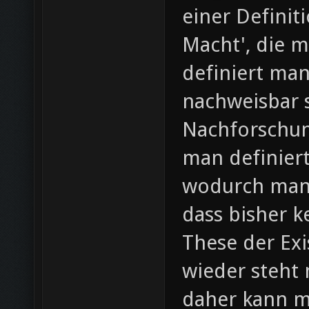
einer Definit
Macht', die m
definiert man
nachweisbar 
Nachforschung
man definiert
wodurch man 
dass bisher k
These der Exi
wieder steht
daher kann m