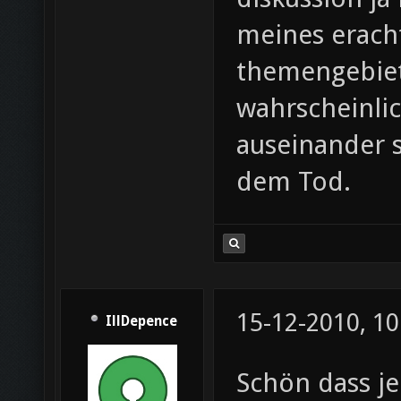
meines eracht
themengebiet
wahrscheinli
auseinander s
dem Tod.
15-12-2010, 10
IllDepence
Schön dass j