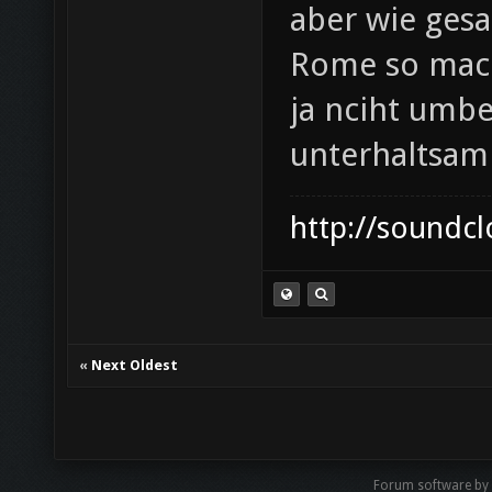
aber wie gesa
Rome so mach
ja nciht umbe
unterhaltsam
http://soundc
«
Next Oldest
Forum software by