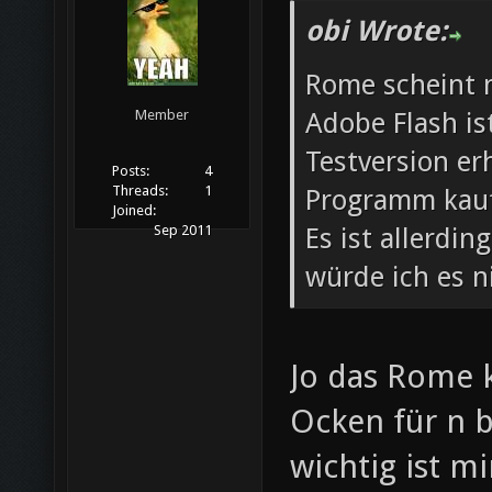
obi Wrote:
Rome scheint n
Adobe Flash ist
Member
Testversion er
Posts:
4
Threads:
1
Programm kau
Joined:
Es ist allerdin
Sep 2011
würde ich es n
Jo das Rome k
Ocken für n b
wichtig ist m