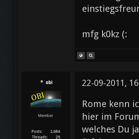
einstiegsfreu
mfg k0kz (:
22-09-2011, 16
obi
Rome kenn ich
hier im Forum
Member
welches Du ja
Posts:
2.684
Threads:
29