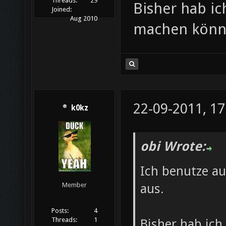
Threads:
29
Bisher hab ic
Joined:
Aug 2010
machen kön
22-09-2011, 17
k0kz
obi Wrote:
Ich benutze a
aus.
Member
Posts:
4
Threads:
1
Bisher hab ich