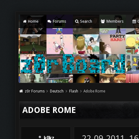
Home
Forums
Search
Members
C
z0r Forums
Deutsch
Flash
Adobe Rome
ADOBE ROME
22-09-2011, 16
k0kz