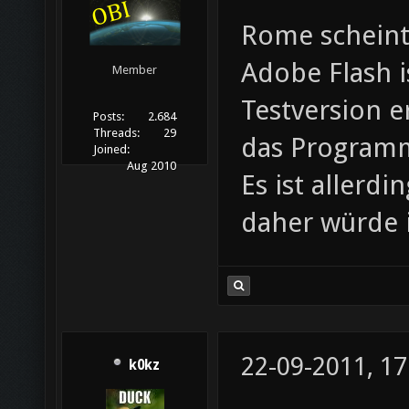
Rome scheint 
Adobe Flash i
Member
Testversion e
Posts:
2.684
Threads:
29
das Programm
Joined:
Aug 2010
Es ist allerdi
daher würde i
22-09-2011, 17
k0kz