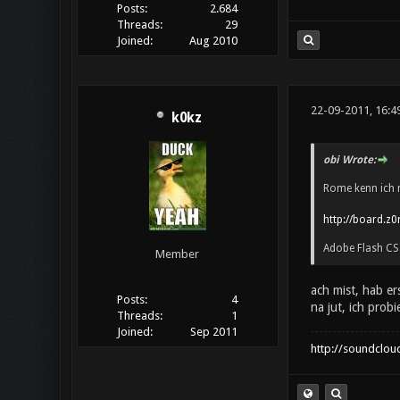
Posts:
2.684
Threads:
29
Joined:
Aug 2010
22-09-2011, 16:4
k0kz
obi Wrote:
Rome kenn ich n
http://board.z0
Adobe Flash CS5
Member
ach mist, hab er
Posts:
4
na jut, ich prob
Threads:
1
Joined:
Sep 2011
http://soundclou