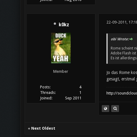
22-09-2011, 17:1
k0kz
obi Wrote:
Rome scheint nic
Adobe Flash ist
Es ist allerding
Member
Jo das Rome kost
gesagt, erstmal
Posts:
4
Threads:
1
http://soundclou
Joined:
Sep 2011
«
Next Oldest