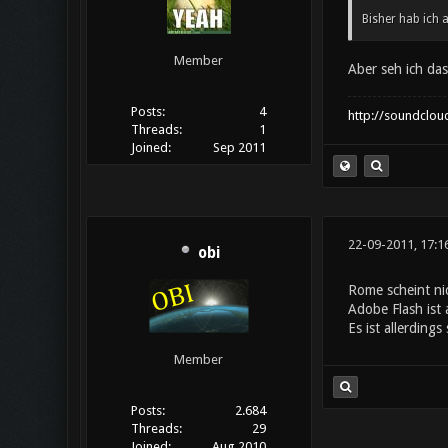
Bisher hab ich
Member
Aber seh ich das 
Posts:
4
http://soundclou
Threads:
1
Joined:
Sep 2011
22-09-2011, 17:1
obi
Rome scheint nic
Adobe Flash ist 
Es ist allerding
Member
Posts:
2.684
Threads:
29
Joined:
Aug 2010