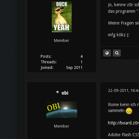
Jo, kenne z0r s
das programm "R
Meine Fragen sin
mfg k0kz (:
Member
Posts:
4
Threads:
1
Joined:
Sep 2011
22-09-2011, 16:4
obi
Rome kenn ich ni
sammeln
http://board.z0
Member
Adobe Flash CS5