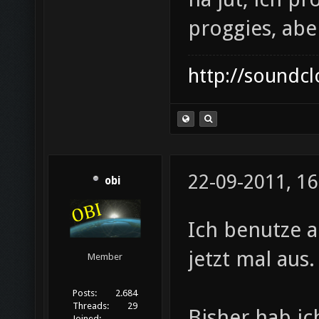
proggies, abe
http://soundc
22-09-2011, 16
obi
Ich benutze 
jetzt mal aus.
Member
Posts:
2.684
Threads:
29
Bisher hab ic
Joined: