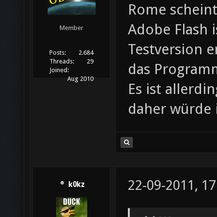
Rome scheint 
Adobe Flash i
Member
Testversion e
Posts:
2.684
Threads:
29
das Programm
Joined:
Aug 2010
Es ist allerdi
daher würde i
22-09-2011, 17
k0kz