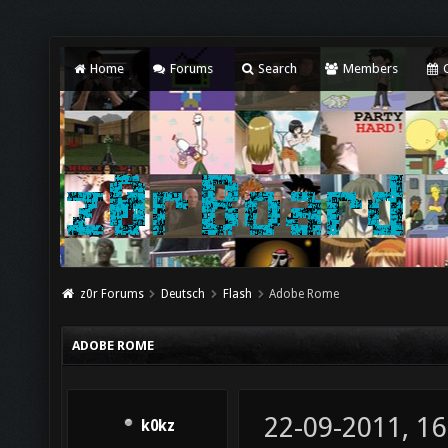
Home
Forums
Search
Members
C
z0r Forums
Deutsch
Flash
Adobe Rome
ADOBE ROME
22-09-2011, 16
k0kz