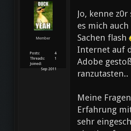
Jo, kenne z0r
es mich auch
Sachen flash
Member
Internet auf
Posts:
4
Threads:
1
Adobe gestoß
Joined:
Sep 2011
ranzutasten..
Meine Fragen 
Erfahrung mi
sehr eingesch