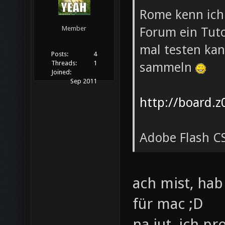
Rome kenn ich 
Forum ein Tuto
Member
mal testen ka
Posts:
4
Threads:
1
sammeln
Joined:
Sep 2011
http://board.z
Adobe Flash CS
ach mist, hab
für mac ;D
na jut, ich p