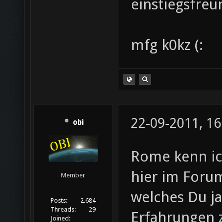
einstiegsfreu
mfg k0kz (:
22-09-2011, 16
obi
Rome kenn ich
hier im Forum
Member
welches Du ja
Posts:
2.684
Threads:
29
Erfahrungen
Joined: