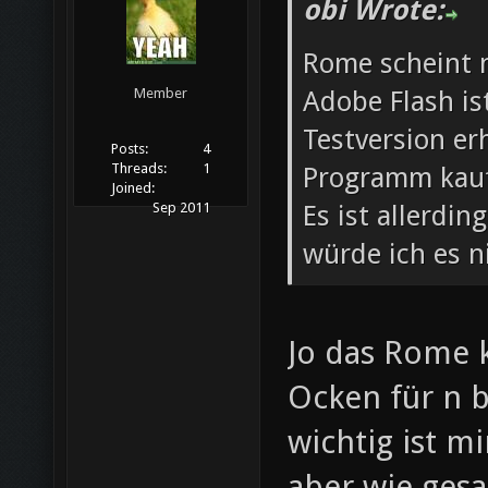
obi Wrote:
Rome scheint n
Adobe Flash ist
Member
Testversion er
Posts:
4
Threads:
1
Programm kau
Joined:
Es ist allerdin
Sep 2011
würde ich es n
Jo das Rome k
Ocken für n b
wichtig ist m
aber wie gesa