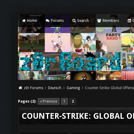
Home
Forums
Search
Members
C
z0r Forums
Deutsch
Gaming
Counter-Strike: Global Offens
Pages (2):
« Previous
1
2
COUNTER-STRIKE: GLOBAL O