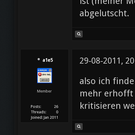
ist (meiner M
abgelutscht.
29-08-2011, 20
a1e5
also ich find
mehr erhofft 
Member
kritisieren w
Posts:
26
Threads:
0
Joined:
Jan 2011