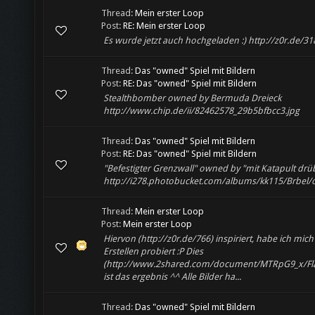
Thread:
Mein erster Loop
Post:
RE: Mein erster Loop
Es wurde jetzt auch hochgeladen :) http://z0r.de/31
Thread:
Das "owned" Spiel mit Bildern
Post:
RE: Das "owned" Spiel mit Bildern
Stealthbomber owned by Bermuda Dreieck
http://www.chip.de/ii/82462578_29b5bfbcc3.jpg
Thread:
Das "owned" Spiel mit Bildern
Post:
RE: Das "owned" Spiel mit Bildern
"Befestigter Grenzwall" owned by "mit Katapult drü
http://i278.photobucket.com/albums/kk115/Brbel/
Thread:
Mein erster Loop
Post:
Mein erster Loop
Hiervon (http://z0r.de/766) inspiriert, habe ich mic
Erstellen probiert :P Dies
(http://www.2shared.com/document/MTRpG9_x/Fl
ist das ergebnis ^^ Alle Bilder ha...
Thread:
Das "owned" Spiel mit Bildern