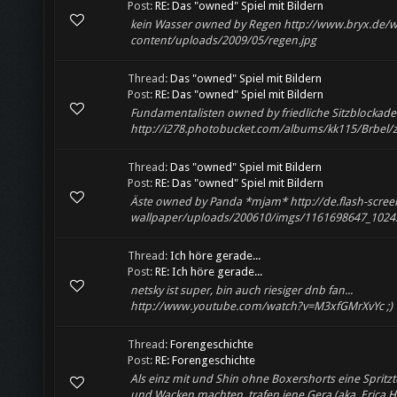
Post:
RE: Das "owned" Spiel mit Bildern
kein Wasser owned by Regen http://www.bryx.de/
content/uploads/2009/05/regen.jpg
Thread:
Das "owned" Spiel mit Bildern
Post:
RE: Das "owned" Spiel mit Bildern
Fundamentalisten owned by friedliche Sitzblockade
http://i278.photobucket.com/albums/kk115/Brbel/z
Thread:
Das "owned" Spiel mit Bildern
Post:
RE: Das "owned" Spiel mit Bildern
Äste owned by Panda *mjam* http://de.flash-scree
wallpaper/uploads/200610/imgs/1161698647_1024
Thread:
Ich höre gerade...
Post:
RE: Ich höre gerade...
netsky ist super, bin auch riesiger dnb fan...
http://www.youtube.com/watch?v=M3xfGMrXvYc ;)
Thread:
Forengeschichte
Post:
RE: Forengeschichte
Als einz mit und Shin ohne Boxershorts eine Spritzt
und Wacken machten, trafen jene Gera (aka. Erica