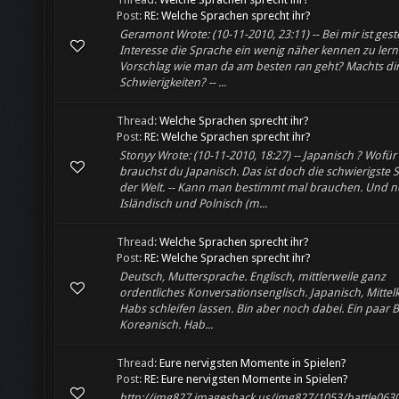
Post:
RE: Welche Sprachen sprecht ihr?
Geramont Wrote: (10-11-2010, 23:11) -- Bei mir ist gest
Interesse die Sprache ein wenig näher kennen zu lern
Vorschlag wie man da am besten ran geht? Machts di
Schwierigkeiten? -- ...
Thread:
Welche Sprachen sprecht ihr?
Post:
RE: Welche Sprachen sprecht ihr?
Stonyy Wrote: (10-11-2010, 18:27) -- Japanisch ? Wofür
brauchst du Japanisch. Das ist doch die schwierigste 
der Welt. -- Kann man bestimmt mal brauchen. Und n
Isländisch und Polnisch (m...
Thread:
Welche Sprachen sprecht ihr?
Post:
RE: Welche Sprachen sprecht ihr?
Deutsch, Muttersprache. Englisch, mittlerweile ganz
ordentliches Konversationsenglisch. Japanisch, Mittelk
Habs schleifen lassen. Bin aber noch dabei. Ein paar 
Koreanisch. Hab...
Thread:
Eure nervigsten Momente in Spielen?
Post:
RE: Eure nervigsten Momente in Spielen?
http://img827.imageshack.us/img827/1053/battle0630