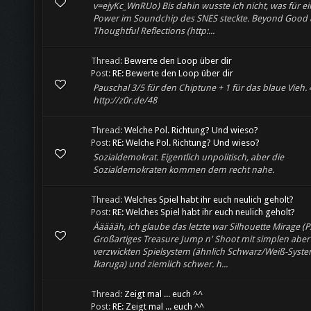
v=ejyKc_WnRUo) Bis dahin wusste ich nicht, was für e
Power im Soundchip des SNES steckte. Beyond Good & 
Thoughtful Reflections (http:...
Thread:
Bewerte den Loop über dir
Post:
RE: Bewerte den Loop über dir
Pauschal 3/5 für den Chiptune + 1 für das blaue Vieh. 
http://z0r.de/48
Thread:
Welche Pol. Richtung? Und wieso?
Post:
RE: Welche Pol. Richtung? Und wieso?
Sozialdemokrat. Eigentlich unpolitisch, aber die
Sozialdemokraten kommen dem recht nahe.
Thread:
Welches Spiel habt ihr euch neulich geholt?
Post:
RE: Welches Spiel habt ihr euch neulich geholt?
Äääääh, ich glaube das letzte war Silhouette Mirage (P
Großartiges Treasure Jump n' Shoot mit simplen aber
verzwickten Spielsystem (ähnlich Schwarz/Weiß-Syst
Ikaruga) und ziemlich schwer. h...
Thread:
Zeigt mal ... euch ^^
Post:
RE: Zeigt mal ... euch ^^