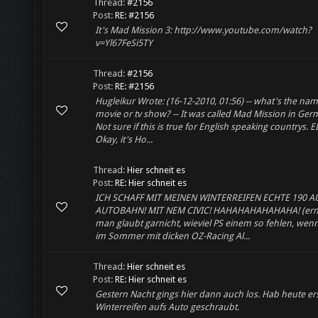
Thread:
#2156
Post:
RE: #2156
It's Mad Mission 3: http://www.youtube.com/watch?
v=Yl67FeSi5TY
Thread:
#2156
Post:
RE: #2156
Hugleikur Wrote: (16-12-2010, 01:56) -- what's the nam
movie or tv show? -- It was called Mad Mission in Ger
Not sure if this is true for English speaking countrys. E
Okay, it's Ho...
Thread:
Hier schneit es
Post:
RE: Hier schneit es
ICH SCHAFF MIT MEINEN WINTERREIFEN ECHTE 190 A
AUTOBAHN! MIT NEM CIVIC! HAHAHAHAHAHAHA! (erns
man glaubt garnicht, wieviel PS einem so fehlen, we
im Sommer mit dicken OZ-Racing Al...
Thread:
Hier schneit es
Post:
RE: Hier schneit es
Gestern Nacht gings hier dann auch los. Hab heute er
Winterreifen aufs Auto geschraubt.