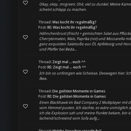
Okay, okay. :mrgreen: Shit, viel zu dunkel. Meine Kam
scheint schlapp zu machen.
Thread:
Was kocht ihr regelmäßig?
Post:
RE: Was kocht ihr regelmäßig?
Hähnchenbrust (frisch) + gemischten Salat aus Pflücks
Cherrytomaten, Mais, Paprika (rot) und Mozzarella mit
ganz exquisiten Salatsoße aus Öl, Apfelessig und Honi
und Pfeffer bei Beda...
Thread:
Zeigt mal ... euch ^^
Post:
RE: Zeigt mal ... euch ^^
Ich bin so unfotogen wie Scheisse. Deswegen hier: Ic
Ikea.
Thread:
Die geilsten Momente in Games
Post:
RE: Die geilsten Momente in Games
Einen Blackhawk im Bad Company 2 Multiplayer mit 
vom Himmel pusten. Ich dachte, es wäre unmöglich a
ich die Explosion sah und meine Punkte bekam, bin i
lachend/schreiend vom Sofa aufg...
Thread:
Welche Sprachen sprecht ihr?