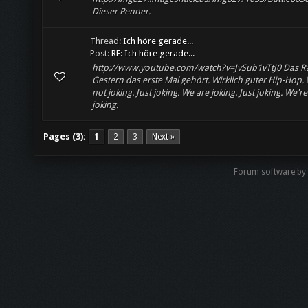
Dieser Penner.
Thread:
Ich höre gerade...
Post:
RE: Ich höre gerade...
http://www.youtube.com/watch?v=JvSub1vTtJ0 Das Ra
Gestern das erste Mal gehört. Wirklich guter Hip-Hop.
not joking. Just joking. We are joking. Just joking. We'r
joking.
Pages (3):
1
2
3
Next »
Forum software by