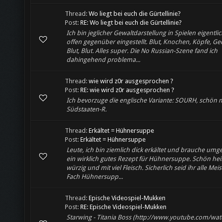
Thread:
Wo liegt bei euch die Gürtellinie?
Post:
RE: Wo liegt bei euch die Gürtellinie?
Ich bin jeglicher Gewaltdarstellung in Spielen eigentlic
offen gegenüber eingestellt. Blut, Knochen, Köpfe, G
Blut, Blut. Alles super. Die No Russian-Szene fand ich
dahingehend problema...
Thread:
wie wird z0r ausgesprochen ?
Post:
RE: wie wird z0r ausgesprochen ?
Ich bevorzuge die englische Variante: SOURH, schön m
Südstaaten-R.
Thread:
Erkältet = Hühnersuppe
Post:
Erkältet = Hühnersuppe
Leute, ich bin ziemlich dick erkältet und brauche um
ein wirklich gutes Rezept für Hühnersuppe. Schön he
würzig und mit viel Fleisch. Sicherlich seid ihr alle Mei
Fach Hühnersupp...
Thread:
Epische Videospiel-Mukken
Post:
RE: Epische Videospiel-Mukken
Starwing - Titania Boss (http://www.youtube.com/wat