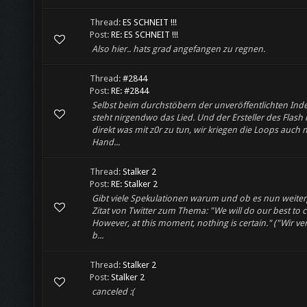
Thread:
ES SCHNEIT !!!
Post:
RE: ES SCHNEIT !!!
Also hier.. hats grad angefangen zu regnen.
Thread:
#2844
Post:
RE: #2844
Selbst beim durchstöbern der unveröffentlichten Ind
steht nirgendwo das Lied. Und der Ersteller des Flash 
direkt was mit z0r zu tun, wir kriegen die Loops auch 
Hand...
Thread:
Stalker 2
Post:
RE: Stalker 2
Gibt viele Spekulationen warum und ob es nun weiterg
Zitat von Twitter zum Thema: "We will do our best to 
However, at this moment, nothing is certain." ("Wir v
b...
Thread:
Stalker 2
Post:
Stalker 2
canceled :(