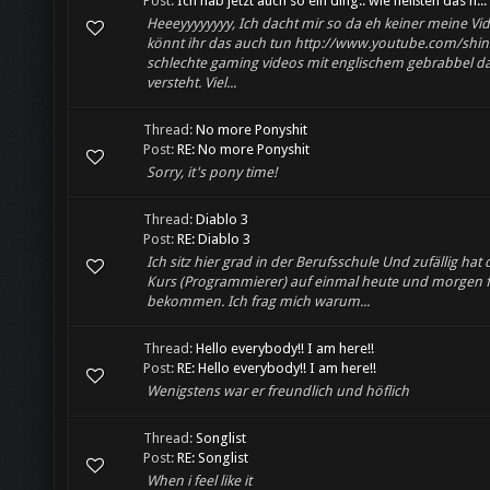
Post:
Ich hab jetzt auch so ein ding.. wie heißten das n...
Heeeyyyyyyyy, Ich dacht mir so da eh keiner meine Vi
könnt ihr das auch tun http://www.youtube.com/shin
schlechte gaming videos mit englischem gebrabbel da
versteht. Viel...
Thread:
No more Ponyshit
Post:
RE: No more Ponyshit
Sorry, it's pony time!
Thread:
Diablo 3
Post:
RE: Diablo 3
Ich sitz hier grad in der Berufsschule Und zufällig hat
Kurs (Programmierer) auf einmal heute und morgen f
bekommen. Ich frag mich warum...
Thread:
Hello everybody!! I am here!!
Post:
RE: Hello everybody!! I am here!!
Wenigstens war er freundlich und höflich
Thread:
Songlist
Post:
RE: Songlist
When i feel like it