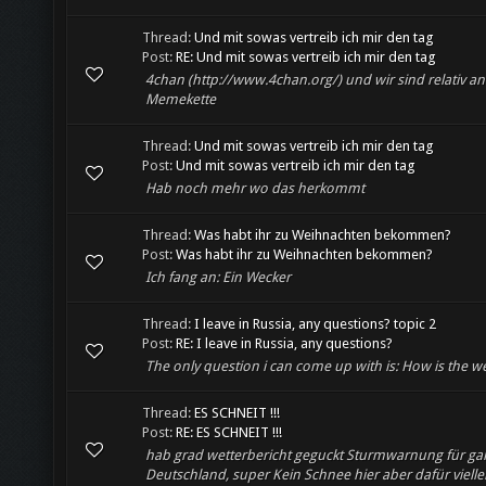
Thread:
Und mit sowas vertreib ich mir den tag
Post:
RE: Und mit sowas vertreib ich mir den tag
4chan (http://www.4chan.org/) und wir sind relativ an
Memekette
Thread:
Und mit sowas vertreib ich mir den tag
Post:
Und mit sowas vertreib ich mir den tag
Hab noch mehr wo das herkommt
Thread:
Was habt ihr zu Weihnachten bekommen?
Post:
Was habt ihr zu Weihnachten bekommen?
Ich fang an: Ein Wecker
Thread:
I leave in Russia, any questions? topic 2
Post:
RE: I leave in Russia, any questions?
The only question i can come up with is: How is the w
Thread:
ES SCHNEIT !!!
Post:
RE: ES SCHNEIT !!!
hab grad wetterbericht geguckt Sturmwarnung für ga
Deutschland, super Kein Schnee hier aber dafür vielle