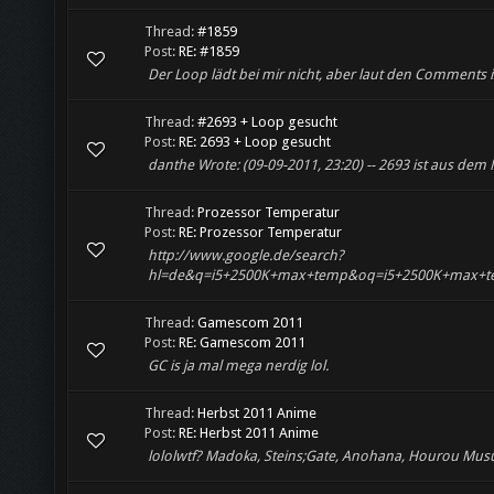
Thread:
#1859
Post:
RE: #1859
Der Loop lädt bei mir nicht, aber laut den Comments 
Thread:
#2693 + Loop gesucht
Post:
RE: 2693 + Loop gesucht
danthe Wrote: (09-09-2011, 23:20) -- 2693 ist aus dem 
Thread:
Prozessor Temperatur
Post:
RE: Prozessor Temperatur
http://www.google.de/search?
hl=de&q=i5+2500K+max+temp&oq=i5+2500K+max+temp&
Thread:
Gamescom 2011
Post:
RE: Gamescom 2011
GC is ja mal mega nerdig lol.
Thread:
Herbst 2011 Anime
Post:
RE: Herbst 2011 Anime
lololwtf? Madoka, Steins;Gate, Anohana, Hourou Musuko