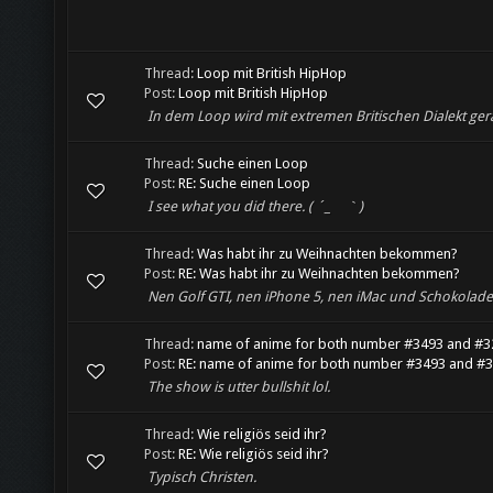
Thread:
Loop mit British HipHop
Post:
Loop mit British HipHop
In dem Loop wird mit extremen Britischen Dialekt ger
Thread:
Suche einen Loop
Post:
RE: Suche einen Loop
I see what you did there. ( ´_ゝ｀)
Thread:
Was habt ihr zu Weihnachten bekommen?
Post:
RE: Was habt ihr zu Weihnachten bekommen?
Nen Golf GTI, nen iPhone 5, nen iMac und Schokolade
Thread:
name of anime for both number #3493 and #3
Post:
RE: name of anime for both number #3493 and #
The show is utter bullshit lol.
Thread:
Wie religiös seid ihr?
Post:
RE: Wie religiös seid ihr?
Typisch Christen.