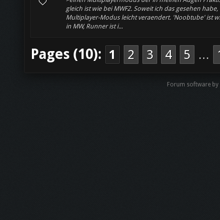
gleich ist wie bei MWF2. Soweit ich das gesehen habe, 
Multiplayer-Modus leicht veraendert. 'Noobtube' ist w
in MW, Runner ist i...
Pages (10):
1
2
3
4
5
…
Forum software by