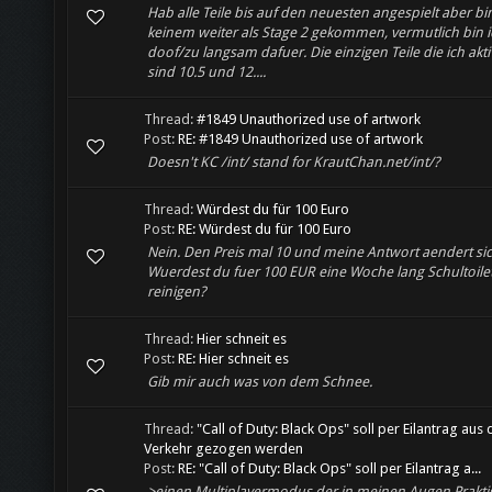
Hab alle Teile bis auf den neuesten angespielt aber bi
keinem weiter als Stage 2 gekommen, vermutlich bin i
doof/zu langsam dafuer. Die einzigen Teile die ich akti
sind 10.5 und 12....
Thread:
#1849 Unauthorized use of artwork
Post:
RE: #1849 Unauthorized use of artwork
Doesn't KC /int/ stand for KrautChan.net/int/?
Thread:
Würdest du für 100 Euro
Post:
RE: Würdest du für 100 Euro
Nein. Den Preis mal 10 und meine Antwort aendert sic
Wuerdest du fuer 100 EUR eine Woche lang Schultoile
reinigen?
Thread:
Hier schneit es
Post:
RE: Hier schneit es
Gib mir auch was von dem Schnee.
Thread:
"Call of Duty: Black Ops" soll per Eilantrag aus
Verkehr gezogen werden
Post:
RE: "Call of Duty: Black Ops" soll per Eilantrag a...
>einen Multiplayermodus der in meinen Augen Prakti