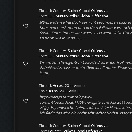
Thread:
Counter-Strike: Global Offensive
Post:
RE: Counter-Strike: Global Offensive
IllDependence hat doch garnicht geschrieben dass es
Konsolen rauskommt und in dem Fall waere es auch n
Steam Store. Interessant waere es ja wenn Valve Cros
Platform wie in Portal 2...
Thread:
Counter-Strike: Global Offensive
Post:
RE: Counter-Strike: Global Offensive
Wir wollen alle eigentlich Episode 3, aber ein Troll na
GabeN weiss dass er mehr Geld aus Counter-Strike r
kann.
Thread:
Herbst 2011 Anime
Post:
Herbst 2011 Anime
http://neregate.com/blog/wp-
content/uploads/2011/08/neregate.com-Fall-2011-An
v4.jpg Irgendwelche Animes die euch im Herbst intere
Ich finde das wird ein recht schwacher Herbst, insgesa
Thread:
Counter-Strike: Global Offensive
Post:
Counter-Strike: Global Offensive