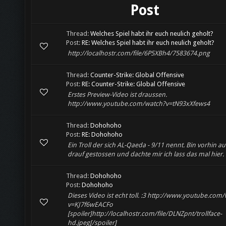
Post
Thread:
Welches Spiel habt ihr euch neulich geholt?
Post:
RE: Welches Spiel habt ihr euch neulich geholt?
http://localhostr.com/file/6P5XBh4/7583674.png
Thread:
Counter-Strike: Global Offensive
Post:
RE: Counter-Strike: Global Offensive
Erstes Preview-Video ist draussen.
http://www.youtube.com/watch?v=tN93xXfews4
Thread:
Dohohoho
Post:
RE: Dohohoho
Ein Troll der sich AL-Qaeda - 9/11 nennt. Bin vorhin auf
drauf gestossen und dachte mir ich lass das mal hier.
Thread:
Dohohoho
Post:
Dohohoho
Dieses Video ist echt toll. :3 http://www.youtube.com
v=KJ7f6wEACFo
[spoiler]http://localhostr.com/file/DLNZpnt/trollface-
hd.jpeg[/spoiler]