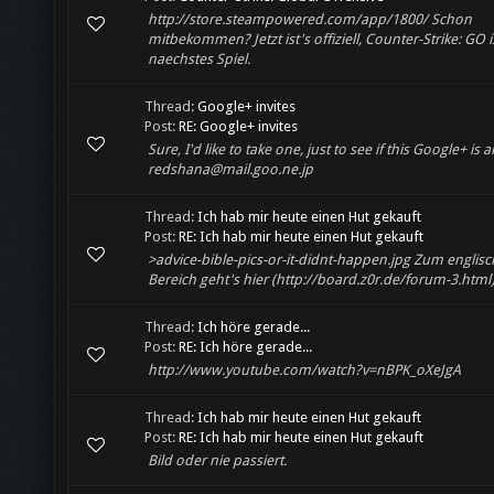
http://store.steampowered.com/app/1800/ Schon
mitbekommen? Jetzt ist's offiziell, Counter-Strike: GO 
naechstes Spiel.
Thread:
Google+ invites
Post:
RE: Google+ invites
Sure, I'd like to take one, just to see if this Google+ is
redshana@mail.goo.ne.jp
Thread:
Ich hab mir heute einen Hut gekauft
Post:
RE: Ich hab mir heute einen Hut gekauft
>advice-bible-pics-or-it-didnt-happen.jpg Zum englis
Bereich geht's hier (http://board.z0r.de/forum-3.html)
Thread:
Ich höre gerade...
Post:
RE: Ich höre gerade...
http://www.youtube.com/watch?v=nBPK_oXeJgA
Thread:
Ich hab mir heute einen Hut gekauft
Post:
RE: Ich hab mir heute einen Hut gekauft
Bild oder nie passiert.