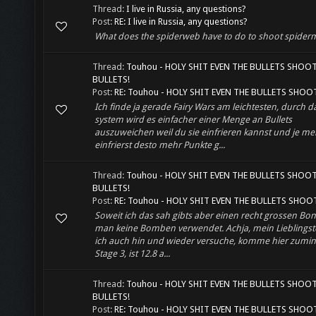
Thread:
I live in Russia, any questions?
Post:
RE: I live in Russia, any questions?
What does the spiderweb have to do to shoot spider
Thread:
Touhou - HOLY SHIT EVEN THE BULLETS SHOO
BULLETS!
Post:
RE: Touhou - HOLY SHIT EVEN THE BULLETS SHOOT
Ich finde ja gerade Fairy Wars am leichtesten, durch d
system wird es einfacher einer Menge an Bullets
auszuweichen weil du sie einfrieren kannst und je me
einfrierst desto mehr Punkte g...
Thread:
Touhou - HOLY SHIT EVEN THE BULLETS SHOO
BULLETS!
Post:
RE: Touhou - HOLY SHIT EVEN THE BULLETS SHOOT
Soweit ich das sah gibts aber einen recht grossen B
man keine Bomben verwendet. Achja, mein Lieblingst
ich auch hin und wieder versuche, komme hier zumin
Stage 3, ist 12.8 a...
Thread:
Touhou - HOLY SHIT EVEN THE BULLETS SHOO
BULLETS!
Post:
RE: Touhou - HOLY SHIT EVEN THE BULLETS SHOOT