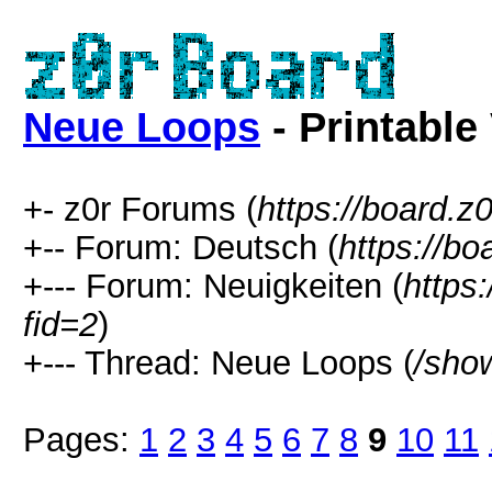
Neue Loops
- Printable
+- z0r Forums (
https://board.z0
+-- Forum: Deutsch (
https://bo
+--- Forum: Neuigkeiten (
https
fid=2
)
+--- Thread: Neue Loops (
/sho
Pages:
1
2
3
4
5
6
7
8
9
10
11