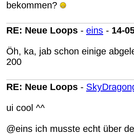
bekommen?
RE: Neue Loops
-
eins
-
14-0
Öh, ka, jab schon einige abgel
200
RE: Neue Loops
-
SkyDragong
ui cool ^^
@eins ich musste echt über de