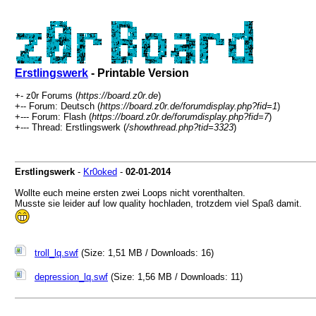
Erstlingswerk
- Printable Version
+- z0r Forums (
https://board.z0r.de
)
+-- Forum: Deutsch (
https://board.z0r.de/forumdisplay.php?fid=1
)
+--- Forum: Flash (
https://board.z0r.de/forumdisplay.php?fid=7
)
+--- Thread: Erstlingswerk (
/showthread.php?tid=3323
)
Erstlingswerk
-
Kr0oked
-
02-01-2014
Wollte euch meine ersten zwei Loops nicht vorenthalten.
Musste sie leider auf low quality hochladen, trotzdem viel Spaß damit.
troll_lq.swf
(Size: 1,51 MB / Downloads: 16)
depression_lq.swf
(Size: 1,56 MB / Downloads: 11)