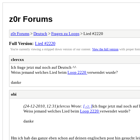
z0r Forums
z0r Forums
>
Deutsch
>
Fragen zu Loops
> Lied #2220
Full Version:
Lied #2220
You're currently viewing a stripped down version of our content.
View the full version
with proper form
clercxx
Ich frage jetzt mal noch auf Deutsch ^^
Weiss jemand welches Lied beim
Loop 2220
verwendet wurde?
danke
obi
(24-12-2010, 12:31)
clercxx Wrote:
[ -> ]
Ich frage jetzt mal noch auf
Weiss jemand welches Lied beim
Loop 2220
verwendet wurde?
danke
Hm ich hab das ganze eben schon auf deinen englischen post hin gesucht le