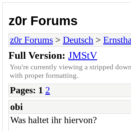
z0r Forums
z0r Forums
>
Deutsch
>
Ernstha
Full Version:
JMStV
You're currently viewing a stripped down
with proper formatting.
Pages:
1
2
obi
Was haltet ihr hiervon?