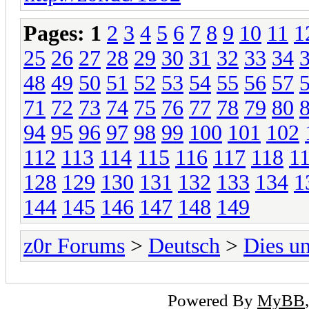
Pages:
1
2
3
4
5
6
7
8
9
10
11
1
25
26
27
28
29
30
31
32
33
34
48
49
50
51
52
53
54
55
56
57
71
72
73
74
75
76
77
78
79
80
94
95
96
97
98
99
100
101
102
112
113
114
115
116
117
118
1
128
129
130
131
132
133
134
1
144
145
146
147
148
149
z0r Forums
>
Deutsch
>
Dies u
Powered By
MyBB