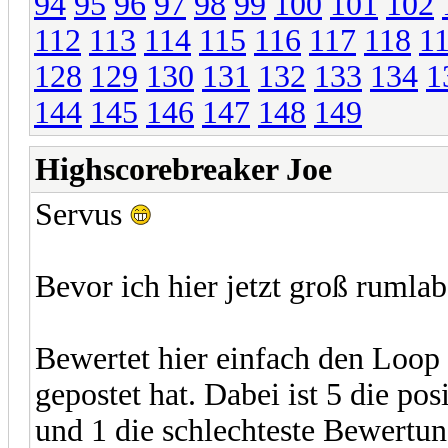
94
95
96
97
98
99
100
101
102
112
113
114
115
116
117
118
1
128
129
130
131
132
133
134
1
144
145
146
147
148
149
Highscorebreaker Joe
Servus
Bevor ich hier jetzt groß rumla
Bewertet hier einfach den Loop v
gepostet hat. Dabei ist 5 die pos
und 1 die schlechteste Bewertun