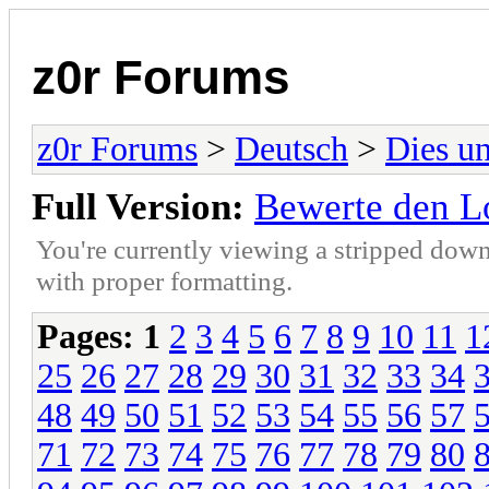
z0r Forums
z0r Forums
>
Deutsch
>
Dies u
Full Version:
Bewerte den L
You're currently viewing a stripped down
with proper formatting.
Pages:
1
2
3
4
5
6
7
8
9
10
11
1
25
26
27
28
29
30
31
32
33
34
48
49
50
51
52
53
54
55
56
57
71
72
73
74
75
76
77
78
79
80