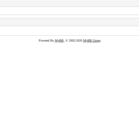
Powered By
MyBB
, © 2002-2026
MyBB Group