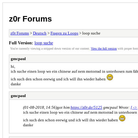
z0r Forums
z0r Forums
>
Deutsch
>
Fragen zu Loops
> loop suche
Full Version:
loop suche
You're currently viewing a stripped down version of our content.
View the full version
with proper form
gmcpaul
hi,
ich suche einen loop wo ein chinese auf nem motorrad in unterhosen rum fährt 
ich such den schon eeewig und ich will ihn wieder haben
danke
gmcpaul
(01-08-2018, 14:56)
got him
https://z0r.de/5125
gmcpaul Wrote:
[ ->
ich suche einen loop wo ein chinese auf nem motorrad in unterhosen ru
ich such den schon eeewig und ich will ihn wieder haben
danke