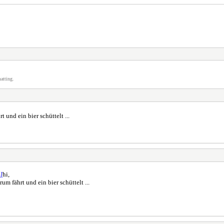
atting.
und ein bier schüttelt ...
 ]
hi,
m fährt und ein bier schüttelt ...