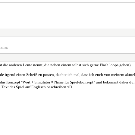
atting.
t die anderen Leute nennt, die neben einem selbst sich gerne Flash loops geben)
e irgend einen Scheiß zu posten, dachte ich mal, dass ich euch von meinem aktue
t das Konzept "Wort + Simulator = Name für Spielekonzept" und bekommt daher du
en Text das Spiel auf Englisch beschreiben xD.