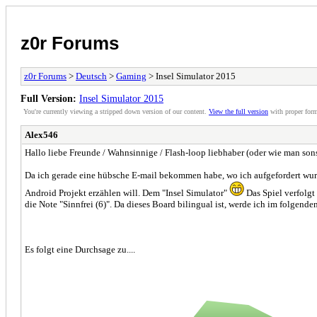
z0r Forums
z0r Forums
>
Deutsch
>
Gaming
> Insel Simulator 2015
Full Version:
Insel Simulator 2015
You're currently viewing a stripped down version of our content.
View the full version
with proper form
Alex546
Hallo liebe Freunde / Wahnsinnige / Flash-loop liebhaber (oder wie man sons
Da ich gerade eine hübsche E-mail bekommen habe, wo ich aufgefordert wurd
Android Projekt erzählen will. Dem "Insel Simulator"
Das Spiel verfolg
die Note "Sinnfrei (6)". Da dieses Board bilingual ist, werde ich im folgend
Es folgt eine Durchsage zu....