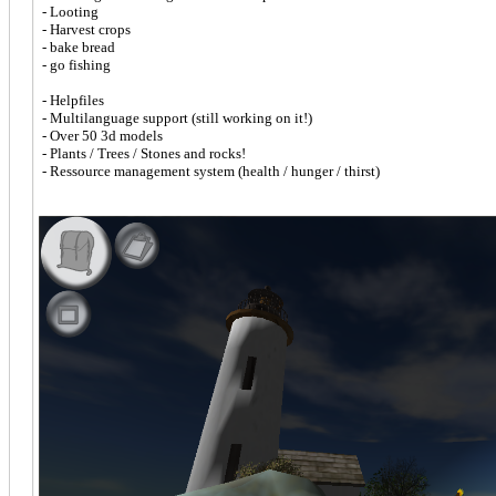
- Looting
- Harvest crops
- bake bread
- go fishing
- Helpfiles
- Multilanguage support (still working on it!)
- Over 50 3d models
- Plants / Trees / Stones and rocks!
- Ressource management system (health / hunger / thirst)