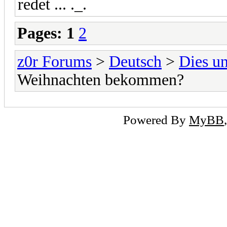
redet ... ._.
Pages:
1
2
z0r Forums
>
Deutsch
>
Dies u
Weihnachten bekommen?
Powered By
MyBB