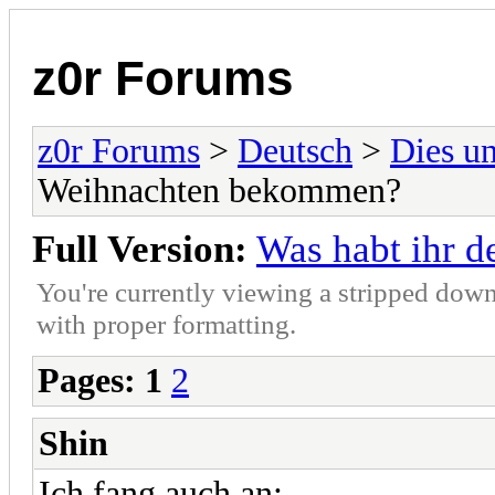
z0r Forums
z0r Forums
>
Deutsch
>
Dies u
Weihnachten bekommen?
Full Version:
Was habt ihr 
You're currently viewing a stripped down
with proper formatting.
Pages:
1
2
Shin
Ich fang auch an: