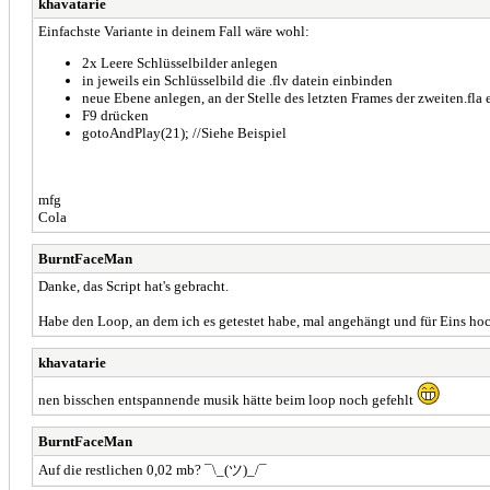
khavatarie
Einfachste Variante in deinem Fall wäre wohl:
2x Leere Schlüsselbilder anlegen
in jeweils ein Schlüsselbild die .flv datein einbinden
neue Ebene anlegen, an der Stelle des letzten Frames der zweiten.fla
F9 drücken
gotoAndPlay(21); //Siehe Beispiel
mfg
Cola
BurntFaceMan
Danke, das Script hat's gebracht.
Habe den Loop, an dem ich es getestet habe, mal angehängt und für Eins ho
khavatarie
nen bisschen entspannende musik hätte beim loop noch gefehlt
BurntFaceMan
Auf die restlichen 0,02 mb? ¯\_(ツ)_/¯