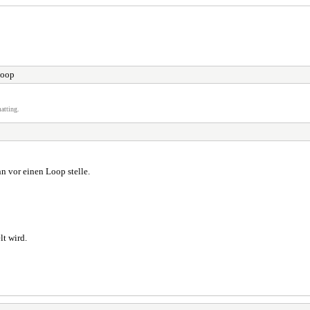
Loop
atting.
n vor einen Loop stelle.
lt wird.