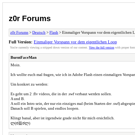
z0r Forums
z0r Forums
>
Deutsch
>
Flash
> Einmaliger Vorspann vor dem eigentlichen 
Full Version:
Einmaliger Vorspann vor dem eigentlichen Loop
You're currently viewing a stripped down version of our content.
View the full version
with proper form
BurntFaceMan
Moin.
Ich wollte euch mal fragen, wie ich in Adobe Flash einen einmaligen Vorspan
Um konkret zu werden:
Es geht um 2 .flv videos, die in der .swf verbaut werden sollen.
A und B.
A soll ein Intro sein, der nur ein einziges mal (beim Starten der .swf) abgespie
Danach soll B spielen, und endlos loopen.
Klingt banal, aber ist irgendwie grade nicht für mich ersichtlich.
ლ(ಠ益ಠლ)