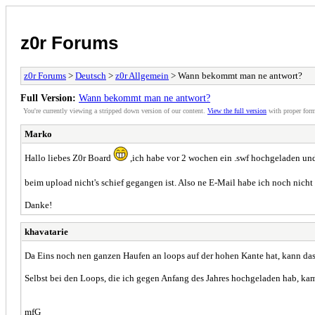
z0r Forums
z0r Forums
>
Deutsch
>
z0r Allgemein
> Wann bekommt man ne antwort?
Full Version:
Wann bekommt man ne antwort?
You're currently viewing a stripped down version of our content.
View the full version
with proper form
Marko
Hallo liebes Z0r Board
,ich habe vor 2 wochen ein .swf hochgeladen un
beim upload nicht's schief gegangen ist. Also ne E-Mail habe ich noch nic
Danke!
khavatarie
Da Eins noch nen ganzen Haufen an loops auf der hohen Kante hat, kann da
Selbst bei den Loops, die ich gegen Anfang des Jahres hochgeladen hab, k
mfG