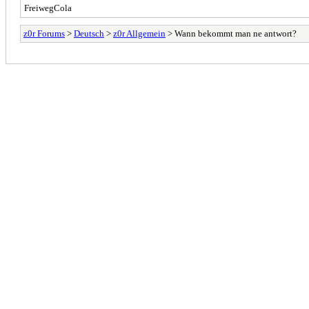
FreiwegCola
z0r Forums
>
Deutsch
>
z0r Allgemein
> Wann bekommt man ne antwort?