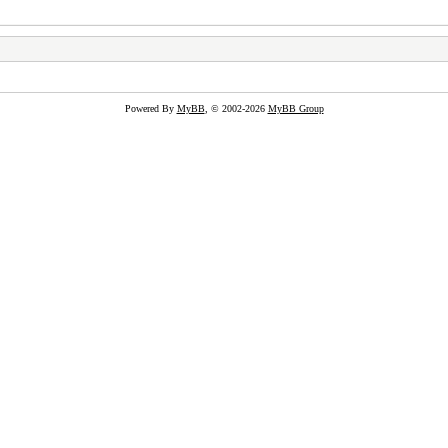
Powered By
MyBB
, © 2002-2026
MyBB Group