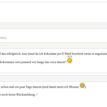
atting.
d das erfolgreich, nun stand da ich bekomme per E-Mail bescheid wenn er angenom
ht bekommen weis jemand wie lange das circa dauert?
s schon mal ein paar Tage dauern (und damit mein ich Monate
)
am noch keine Rückmeldung :/