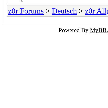
z0r Forums
>
Deutsch
>
z0r Al
Powered By
MyBB