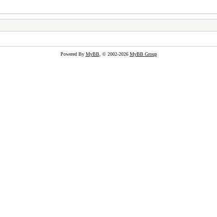
Powered By
MyBB
, © 2002-2026
MyBB Group