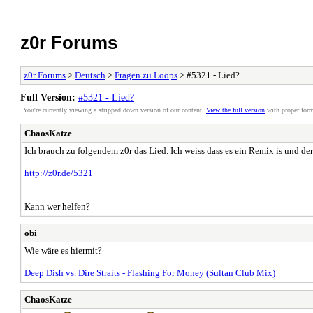
z0r Forums
z0r Forums
>
Deutsch
>
Fragen zu Loops
> #5321 - Lied?
Full Version:
#5321 - Lied?
You're currently viewing a stripped down version of our content.
View the full version
with proper form
ChaosKatze
Ich brauch zu folgendem z0r das Lied. Ich weiss dass es ein Remix is und der
http://z0r.de/5321
Kann wer helfen?
obi
Wie wäre es hiermit?
Deep Dish vs. Dire Straits - Flashing For Money (Sultan Club Mix)
ChaosKatze