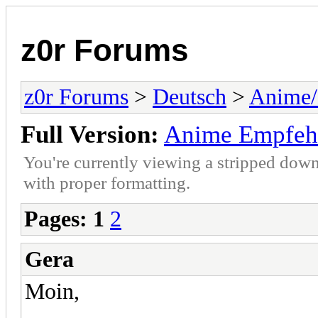
z0r Forums
z0r Forums
>
Deutsch
>
Anime
Full Version:
Anime Empfeh
You're currently viewing a stripped down
with proper formatting.
Pages:
1
2
Gera
Moin,