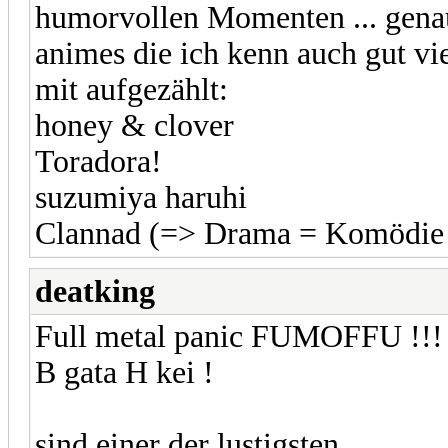
humorvollen Momenten ... gen
animes die ich kenn auch gut vi
mit aufgezählt:
honey & clover
Toradora!
suzumiya haruhi
Clannad (=> Drama = Komödie 
deatking
Full metal panic FUMOFFU !!
B gata H kei !
sind einer der lustigsten