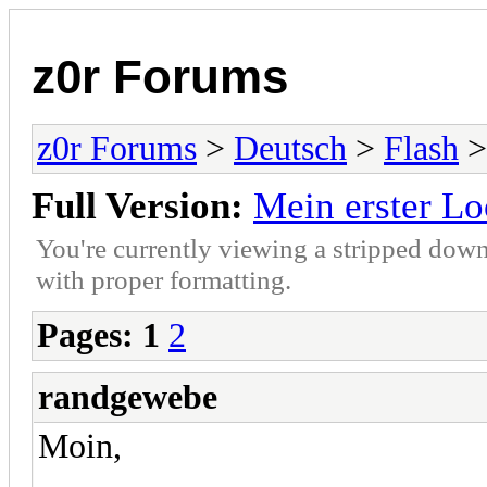
z0r Forums
z0r Forums
>
Deutsch
>
Flash
>
Full Version:
Mein erster L
You're currently viewing a stripped down
with proper formatting.
Pages:
1
2
randgewebe
Moin,