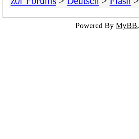
z0r Forums
>
Deutsch
>
Flash
>
Powered By
MyBB