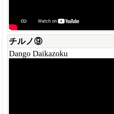
チルノ⑨
Dango Daikazoku