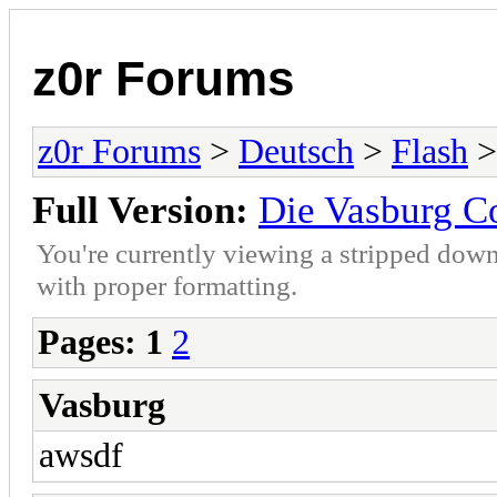
z0r Forums
z0r Forums
>
Deutsch
>
Flash
>
Full Version:
Die Vasburg 
You're currently viewing a stripped down
with proper formatting.
Pages:
1
2
Vasburg
awsdf