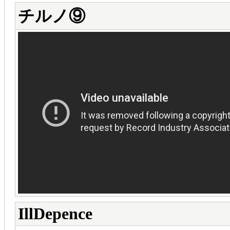
チルノ⑨
IllDepence