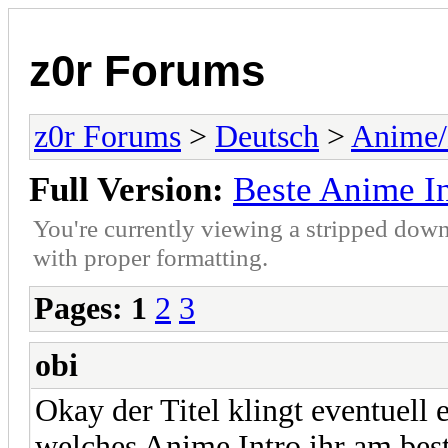
z0r Forums
z0r Forums
>
Deutsch
>
Anime
Full Version:
Beste Anime In
You're currently viewing a stripped down
with proper formatting.
Pages:
1
2
3
obi
Okay der Titel klingt eventuell
welches Anime Intro ihr am best