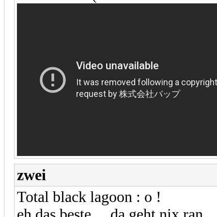
zwei
Total black lagoon : o !
eh das beste ... da geht nix ran