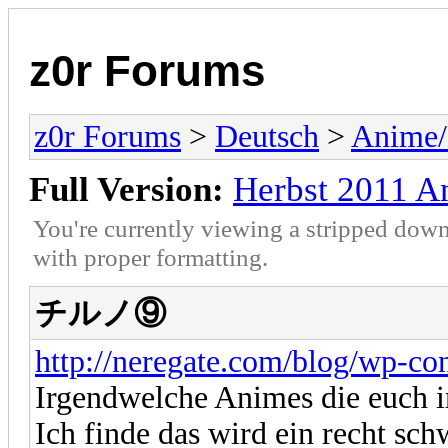
z0r Forums
z0r Forums
>
Deutsch
>
Anime
Full Version:
Herbst 2011 A
You're currently viewing a stripped down
with proper formatting.
チルノ⑨
http://neregate.com/blog/wp-con
Irgendwelche Animes die euch i
Ich finde das wird ein recht sch