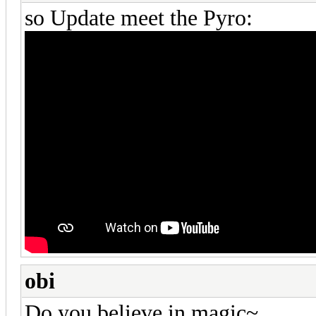
so Update meet the Pyro:
obi
Do you believe in magic~