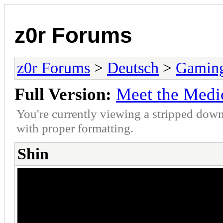
z0r Forums
z0r Forums
>
Deutsch
>
Gamin
Full Version:
Meet the Medi
You're currently viewing a stripped down
with proper formatting.
Shin